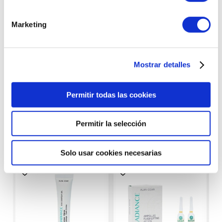
Llámanos al
Realizamos
Marketing
923 211 178
envíos express
Mostrar detalles
Permitir todas las cookies
Productos con
características similares
Permitir la selección
Solo usar cookies necesarias