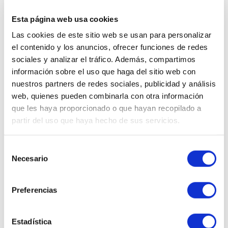
IR AL RECOMENDADOR
Esta página web usa cookies
Ups, este producto ha sido
Las cookies de este sitio web se usan para personalizar
el contenido y los anuncios, ofrecer funciones de redes
descatalogado.
sociales y analizar el tráfico. Además, compartimos
¿Quieres que te enseñemos
información sobre el uso que haga del sitio web con
cosméticos similares?
nuestros partners de redes sociales, publicidad y análisis
web, quienes pueden combinarla con otra información
que les haya proporcionado o que hayan recopilado a
partir del uso que haya hecho de sus servicios.
QUIERO VERLOS
Selección
Necesario
de
consentimiento
Preferencias
WhatsApp al
Envíanos tu
602 253 402
consulta
Estadística