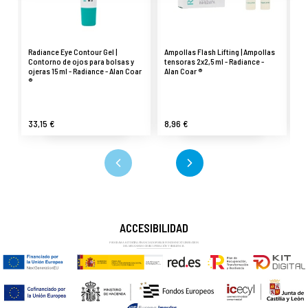
Radiance Eye Contour Gel |
Ampollas Flash Lifting | Ampollas
Fl
Contorno de ojos para bolsas y
tensoras 2x2,5 ml - Radiance -
Em
ojeras 15 ml - Radiance - Alan Coar
Alan Coar ®
Al
®
33,15 €
8,96 €
2
ACCESIBILIDAD