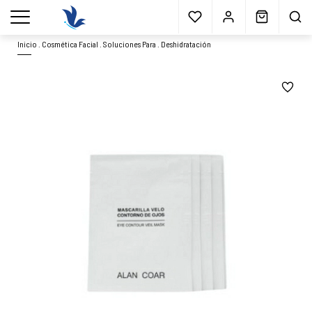
Envío gratis
a partir 40€*
Cita previa
Muestras
gratis
Blog
menu
Inicio
.
Cosmética Facial
.
Soluciones Para
.
Deshidratación