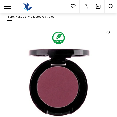
Envío gratis
a partir 40€*
Cita previa
Muestras
gratis
Blog
menu
Inicio
.
Make Up
.
Productos Para
.
Ojos