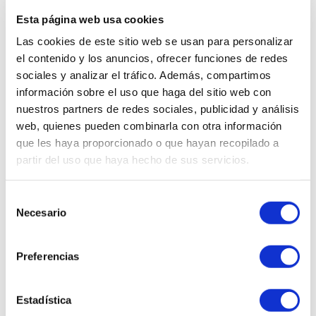
Esta página web usa cookies
Ups, este producto ha sido
Las cookies de este sitio web se usan para personalizar
descatalogado.
el contenido y los anuncios, ofrecer funciones de redes
sociales y analizar el tráfico. Además, compartimos
¿Quieres que te enseñemos
información sobre el uso que haga del sitio web con
cosméticos similares?
nuestros partners de redes sociales, publicidad y análisis
web, quienes pueden combinarla con otra información
que les haya proporcionado o que hayan recopilado a
partir del uso que haya hecho de sus servicios.
QUIERO VERLOS
Selección
Necesario
de
consentimiento
Preferencias
WhatsApp al
Envíanos tu
602 253 402
consulta
Estadística