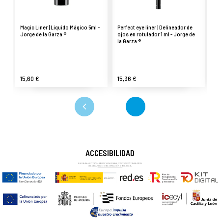
Magic Liner | Liquido Mágico 5ml -
Perfect eye liner | Delineador de
Pa
Jorge de la Garza ®
ojos en rotulador 1 ml - Jorge de
de
la Garza ®
15,60 €
15,36 €
27
ACCESIBILIDAD