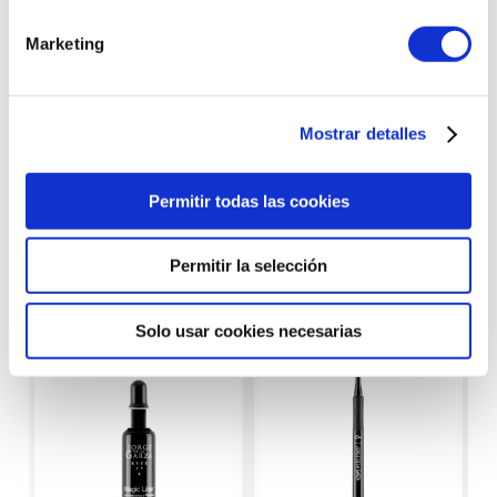
Llámanos al
Realizamos
923 211 178
envíos express
Marketing
Mostrar detalles
Productos con
Permitir todas las cookies
características similares
Permitir la selección
Solo usar cookies necesarias