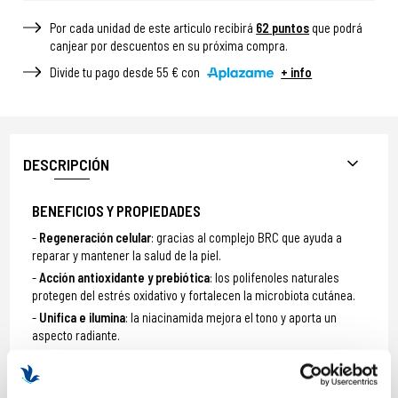
Por cada unidad de este articulo recibirá
62
puntos
que podrá
canjear por descuentos en su próxima compra.
Divide tu pago desde 55 € con
+ info
DESCRIPCIÓN
BENEFICIOS Y PROPIEDADES
Regeneración celular
: gracias al complejo BRC que ayuda a
reparar y mantener la salud de la piel.
Acción antioxidante y prebiótica
: los polifenoles naturales
protegen del estrés oxidativo y fortalecen la microbiota cutánea.
Unifica e ilumina
: la niacinamida mejora el tono y aporta un
aspecto radiante.
Firmeza y elasticidad
: la combinación de péptidos estimula la
síntesis de colágeno y elastina.
Hidratación profunda
: el ácido hialurónico retiene el agua en la