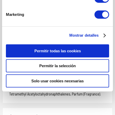
Argireline®)
: refuerzan la firmeza, elasticidad y reducen la
profundidad de las arrugas.
Ácido hialurónico
: asegura una hidratación intensa, mejora la
Marketing
elasticidad y ayuda a rellenar líneas de expresión.
INGREDIENTES
Aqua (Water), Propylene Glycol, Squalane, Pentylene Glycol,
Mostrar detalles
Glycerin, Trimethylsiloxyphenyl Dimethicone, Polyacrylamide,
Niacinamide, Coco-Caprylate/Caprate, Glyceryl Caprylate, Sodium
Hyaluronate, Caprylyl Glycol, Gleditsia Triacanthos Seed Extract,
Permitir todas las cookies
Acetyl Hexapeptide-8, Palmitoyl Pentapeptide-4, C13-14 Isoparaffin,
Ethylhexylglycerin, Snail Secretion Filtrate, Copper Tripeptide-1,
Laureth-7, Acrylates/C10-30 Alkyl Acrylate Crosspolymer, Alcohol
Permitir la selección
Denat., Citrus Aurantifolia Juice, Citrus Aurantifolia Peel Extract,
Citrus Limon Juice Powder, Rosmarinus Officinalis Extract,
Maltodextrin, Butylene Glycol, Polysorbate 20, Carbomer,
Solo usar cookies necesarias
Tetrasodium EDTA, Alpha-Isomethyl Ionone, Citronellol, Geraniol,
Hexyl Cinnamal, Limonene, Linalool, Linalyl Acetate, Terpineol,
Tetramethyl Acetyloctahydronaphthalenes, Parfum (Fragrance).