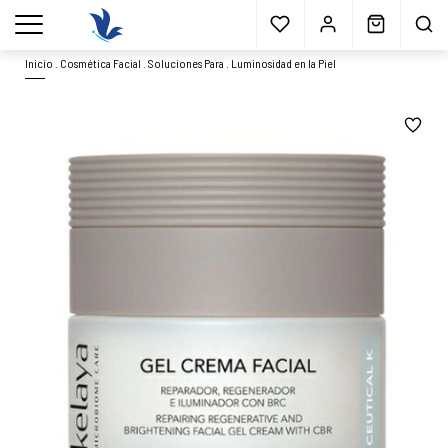
Envío gratis
a partir 40€*
Cita previa
Muestras
gratis
Blog
menu
Inicio
.
Cosmética Facial
.
Soluciones Para
.
Luminosidad en la Piel