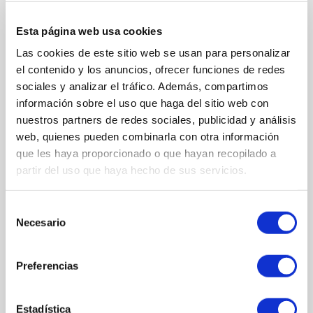
piel, suaviza arrugas y mejora la flexibilidad.
Textura ligera y agradable
: se absorbe rápidamente, ideal
Esta página web usa cookies
incluso para pieles mixtas o con tendencia grasa
Las cookies de este sitio web se usan para personalizar
Formato: 50 ml
el contenido y los anuncios, ofrecer funciones de redes
sociales y analizar el tráfico. Además, compartimos
información sobre el uso que haga del sitio web con
nuestros partners de redes sociales, publicidad y análisis
COMPOSICIÓN
web, quienes pueden combinarla con otra información
que les haya proporcionado o que hayan recopilado a
ACTIVOS
partir del uso que haya hecho de sus servicios.
BRC
: estimula la regeneración celular, favorece la reparación y
mantiene la salud de la piel.
Selección
Necesario
Polifenoles naturales
: potentes antioxidantes y prebióticos que
de
protegen frente al envejecimiento y cuidan el microbioma
consentimiento
cutáneo.
Preferencias
Niacinamida
: unifica el tono, mejora la apariencia de manchas y
aporta un resplandor saludable.
Péptidos (Copper tripeptide-1, Palmitoyl pentapeptide-4,
Estadística