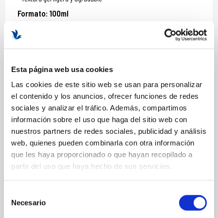
Formato: 100ml
COMPOSICIÓN
Esta página web usa cookies
Las cookies de este sitio web se usan para personalizar
INGREDIENTES
el contenido y los anuncios, ofrecer funciones de redes
Agua/Eau (Aqua), Polisorbato 20, Propanodiol, Pentilenglicol,
sociales y analizar el tráfico. Además, compartimos
Hidroxietilcelulosa, Butilenglicol, Alcohol Bencílico, Agua de Flor de
información sobre el uso que haga del sitio web con
Centaurea Cyanus, Agua de Flor de Rosa Centifolia, Glicerina,
EDTA Disódico, Fragancia (Parfum), Trietanolamina, Extracto de
nuestros partners de redes sociales, publicidad y análisis
Flor de Chamomilla Recutita (Matricaria), Linalool.
web, quienes pueden combinarla con otra información
que les haya proporcionado o que hayan recopilado a
partir del uso que haya hecho de sus servicios.
MÁS INFORMACIÓN
Selección
Necesario
de
MODO DE UTILIZACIÓN
consentimiento