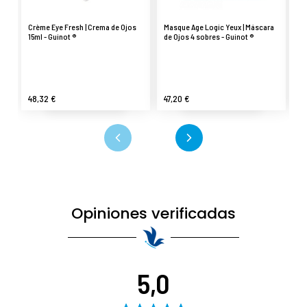
Crème Eye Fresh | Crema de Ojos
Masque Age Logic Yeux | Máscara
B
15ml - Guinot ®
de Ojos 4 sobres - Guinot ®
pa
Gu
48,32 €
47,20 €
17
Opiniones verificadas
5,0