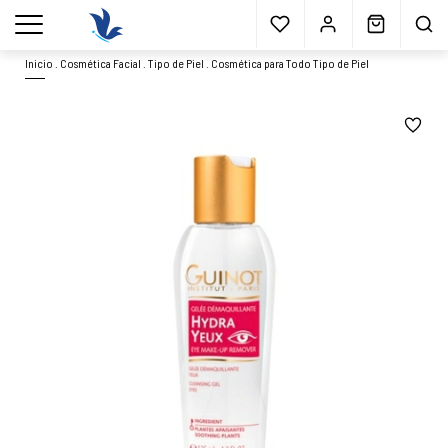
Envío gratis
a partir 40€*
Cita previa
Muestras
gratis
Blog
menu
Inicio
.
Cosmética Facial
.
Tipo de Piel
.
Cosmética para Todo Tipo de Piel