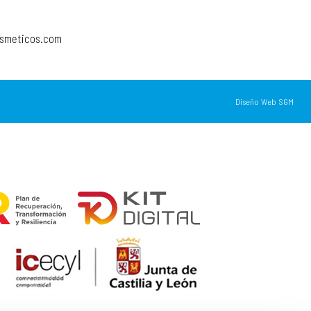
osmeticos.com
Diseño Web SGM