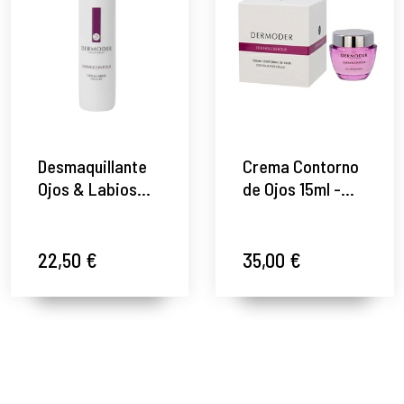
Desmaquillante
Crema Contorno
Ojos & Labios
de Ojos 15ml -
200ml -
Dermocontour -
Dermocontour -
Dermoder ®
Dermoder ®
22,50 €
35,00 €