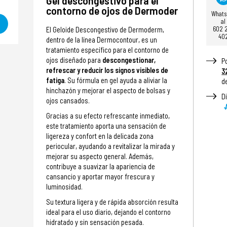
Gel descongestivo para el
contorno de ojos de Dermoder
What
al
602 
El Geloide Descongestivo de Dermoderm,
40
dentro de la línea Dermocontour, es un
tratamiento específico para el contorno de
ojos diseñado para
descongestionar,
P
refrescar y reducir los signos visibles de
3
fatiga
. Su fórmula en gel ayuda a aliviar la
d
hinchazón y mejorar el aspecto de bolsas y
D
ojos cansados.
Gracias a su efecto refrescante inmediato,
este tratamiento aporta una sensación de
ligereza y confort en la delicada zona
periocular, ayudando a revitalizar la mirada y
mejorar su aspecto general. Además,
contribuye a suavizar la apariencia de
cansancio y aportar mayor frescura y
luminosidad.
Su textura ligera y de rápida absorción resulta
ideal para el uso diario, dejando el contorno
hidratado y sin sensación pesada.