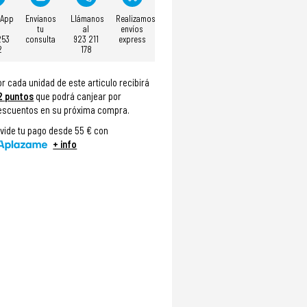
sApp
Envíanos
Llámanos
Realizamos
tu
al
envíos
253
consulta
923 211
express
2
178
or cada unidad de este articulo recibirá
2
puntos
que podrá canjear por
escuentos en su próxima compra.
ivide tu pago desde 55 € con
+ info