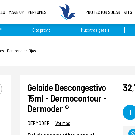
LLO
MAKE UP
PERFUMES
PROTECTOR SOLAR
KITS
*
Cita previa
Muestras
gratis
les
.
Contorno de Ojos
32,
Geloide Descongestivo
15ml - Dermocontour -
Dermoder ®
1
DERMODER
Ver más