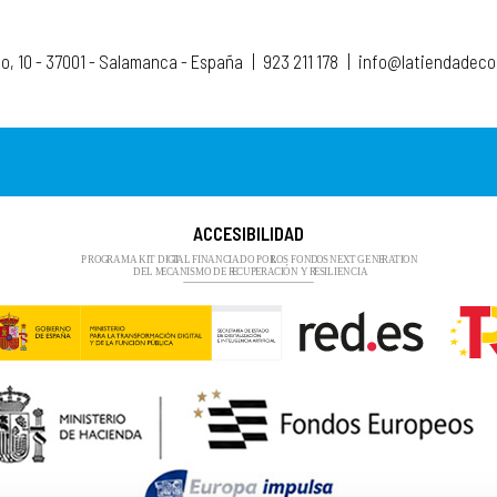
to, 10 - 37001 - Salamanca - España
|
923 211 178
|
info@latiendadec
ACCESIBILIDAD