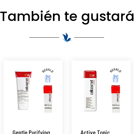
También te gustar
Gentle Purifying
Active Tonic