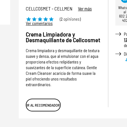
What
CELLCOSMET - CELLMEN
Ver más
al
602 
(2
opiniones
)
40
Ver comentarios
Crema Limpiadora y
P
Desmaquillante de Cellcosmet
1
d
Crema limpiadora y desmaquillante de textura
D
suave y densa, que al emulsionar con el agua
proporciona efectos relipidantes y
suavizantes de la superficie cutánea. Gentle
Cream Cleanser acaricia de forma suave la
piel ofreciendo unos resultados
extraordinarios.
IR AL RECOMENDADOR