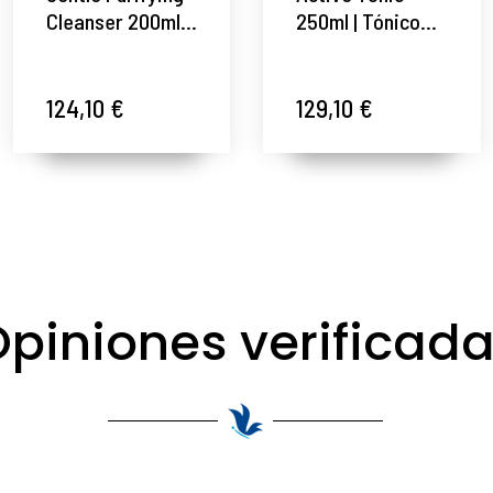
Cleanser 200ml |
250ml | Tónico
Gel limpiador
Acondicionador
purificante -
facial -
Cellcosmet ®
Cellcosmet ®
124,10 €
129,10 €
piniones verificad