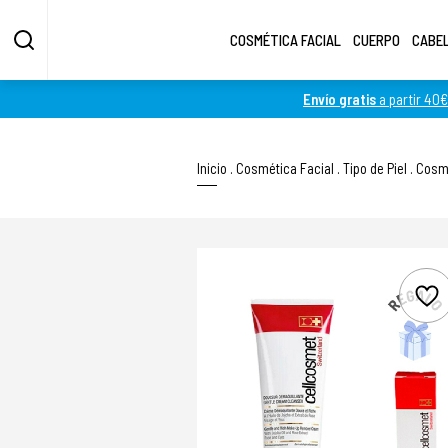
COSMÉTICA FACIAL
CUERPO
CABE
Envío gratis
a partir 40€
Inicio
.
Cosmética Facial
.
Tipo de Piel
.
Cosmé