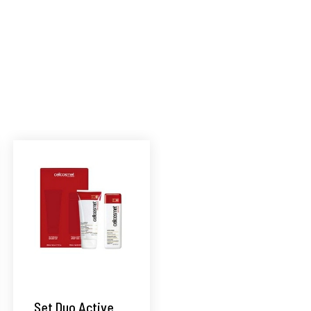
á
Set Duo Active