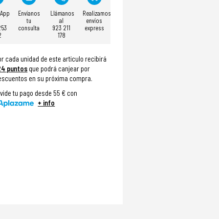
sApp
Envíanos
Llámanos
Realizamos
tu
al
envíos
253
consulta
923 211
express
2
178
or cada unidad de este articulo recibirá
24
puntos
que podrá canjear por
escuentos en su próxima compra.
ivide tu pago desde 55 € con
+ info