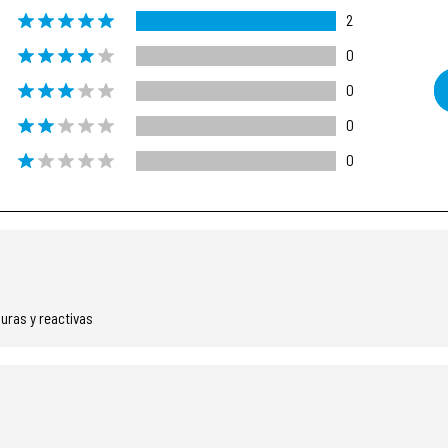
2
0
0
0
0
uras y reactivas