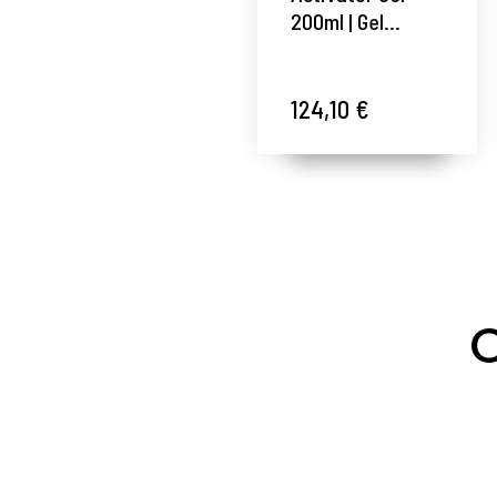
200ml | Gel
Acondicionador
de la piel -
Cellcosmet ®
124,10 €
O