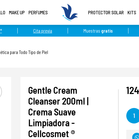
LLO
MAKE UP
PERFUMES
PROTECTOR SOLAR
KITS
*
Cita previa
Muestras
gratis
tica para Todo Tipo de Piel
124
Gentle Cream
Cleanser 200ml |
Crema Suave
1
Limpiadora -
Cellcosmet ®