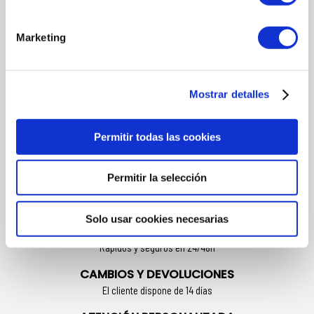
según las necesidades de la piel.
Usar el serum habitual.
Marketing
Por último aplicar la crema en rostro, cuello y escote. Con
movimientos circulares extender homogéneamente, desde el
mentón hacia la sien.
CREMA IDEAL PARA:
Mostrar detalles
Rostros apagados, con poca luminosidad.
Pieles normales a secas y/o muy secas.
Permitir todas las cookies
Permitir la selección
FORMAS DE PAGO
Múltiples formas de pago
Solo usar cookies necesarias
ENVÍOS
Rápidos y seguros en 24/48h
CAMBIOS Y DEVOLUCIONES
El cliente dispone de 14 días