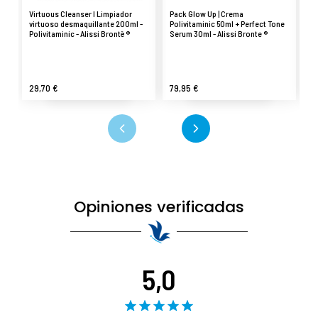
Virtuous Cleanser I Limpiador
Pack Glow Up | Crema
Bu
virtuoso desmaquillante 200ml -
Polivitaminic 50ml + Perfect Tone
re
Polivitaminic - Alissi Brontë ®
Serum 30ml - Alissi Bronte ®
- 
29,70 €
79,95 €
41
Opiniones verificadas
5,0