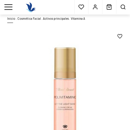
Envío gratis
a partir 40€*
Cita previa
Muestras
gratis
Blog
menu
Inicio
.
Cosmética Facial
.
Activos principales
.
Vitamina A