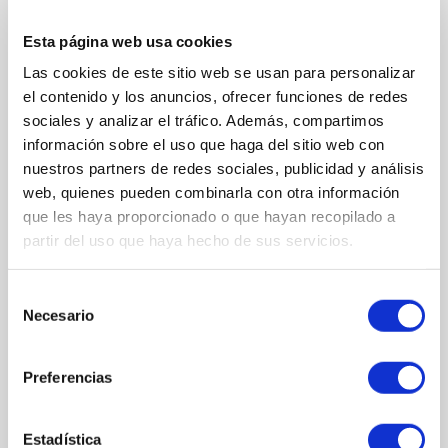
Permiten una mayor regeneración de la piel. MANTECA DE KARITÉ:
hidrata y previene la aparición de arrugas.
Esta página web usa cookies
EXTRACTO DE ALOE VERA: cicatrizante, regenerador y emoliente.
Las cookies de este sitio web se usan para personalizar
PROTEÍNAS DE SOJA: repara el tejido de la piel a nivel celular.
el contenido y los anuncios, ofrecer funciones de redes
JALEA REAL: estimulas las defensas naturales de la piel.
sociales y analizar el tráfico. Además, compartimos
EXTRACTO DE RAIZ DE GINSENG: antioxidante, reafirmante y
información sobre el uso que haga del sitio web con
antiarrugas.
nuestros partners de redes sociales, publicidad y análisis
EXTRACTO DE LEVADURA: purificador cutáneo.
web, quienes pueden combinarla con otra información
ALANTOÍNA: emoliente.
que les haya proporcionado o que hayan recopilado a
ACEITE DE NARANJA DULCE: potente anitoxidante, su perfume
partir del uso que haya hecho de sus servicios.
natural mejora el estado de ánimo.
Selección
Necesario
de
MÁS INFORMACIÓN
consentimiento
Preferencias
MODO DE UTILIZACIÓN
Uso diario, mañana y tarde.
En primer lugar, preparar la piel, usando un limpiador y un tónico
Estadística