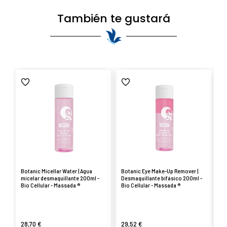
También te gustará
Botanic Micellar Water | Agua
Botanic Eye Make-Up Remover |
Ra
micelar desmaquillante 200ml -
Desmaquillante bifásico 200ml -
++
Bio Cellular - Massada ®
Bio Cellular - Massada ®
30
28,70 €
29,52 €
4