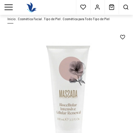
Envío gratis
a partir 40€*
Cita previa
Muestras
gratis
Blog
menu
Inicio
.
Cosmética Facial
.
Tipo de Piel
.
Cosmética para Todo Tipo de Piel