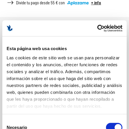
Divide tu pago desde 55 € con
+ info
DESCRIPCIÓN
BENEFICIOS Y PROPIEDADES
Esta página web usa cookies
Exfoliación profunda.
Las cookies de este sitio web se usan para personalizar
Mejora la textura y el tono de la piel.
el contenido y los anuncios, ofrecer funciones de redes
Reduce la apariencia de manchas e imperfecciones.
sociales y analizar el tráfico. Además, compartimos
Suaviza la piel.
información sobre el uso que haga del sitio web con
Retrasa el envejecimiento prematuro.
nuestros partners de redes sociales, publicidad y análisis
web, quienes pueden combinarla con otra información
Formato: 100ml
que les haya proporcionado o que hayan recopilado a
partir del uso que haya hecho de sus servicios.
COMPOSICIÓN
Selección
Necesario
de