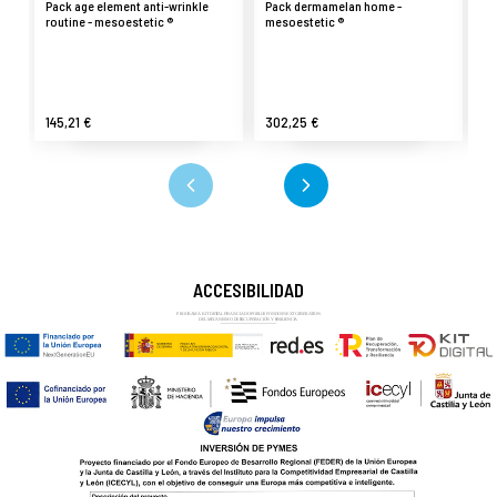
Pack age element anti-wrinkle
Pack dermamelan home -
Pa
routine - mesoestetic ®
mesoestetic ®
me
145,21 €
302,25 €
1
ACCESIBILIDAD