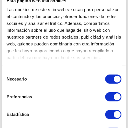
Ups, este producto ha sido
Esta página web usa cookies
descatalogado.
Las cookies de este sitio web se usan para personalizar
el contenido y los anuncios, ofrecer funciones de redes
¿Quieres que te enseñemos
sociales y analizar el tráfico. Además, compartimos
cosméticos similares?
información sobre el uso que haga del sitio web con
nuestros partners de redes sociales, publicidad y análisis
web, quienes pueden combinarla con otra información
que les haya proporcionado o que hayan recopilado a
QUIERO VERLOS
partir del uso que haya hecho de sus servicios.
Selección
Necesario
de
consentimiento
WhatsApp al
Envíanos tu
Preferencias
602 253 402
consulta
Estadística
Llámanos al
Realizamos
923 211 178
envíos express