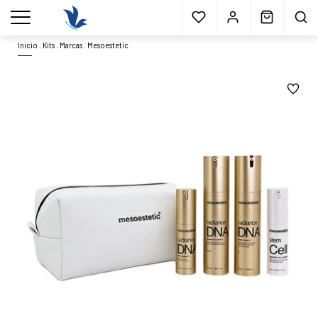
Envío gratis
a partir 40€*
Cita previa
Muestras
gratis
Blog
menu
Inicio
.
Kits
.
Marcas
.
Mesoestetic