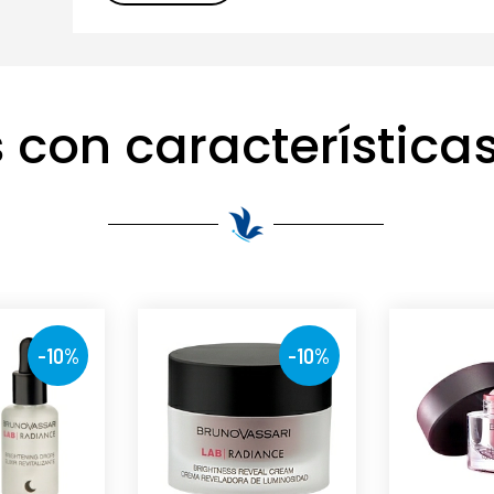
 con características
-10%
-10%