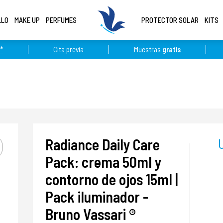
LLO
MAKE UP
PERFUMES
PROTECTOR SOLAR
KITS
*
Cita previa
Muestras
gratis
Radiance Daily Care
Pack: crema 50ml y
contorno de ojos 15ml |
Pack iluminador -
Bruno Vassari ®