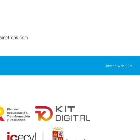
osmeticos.com
Diseño Web SGM