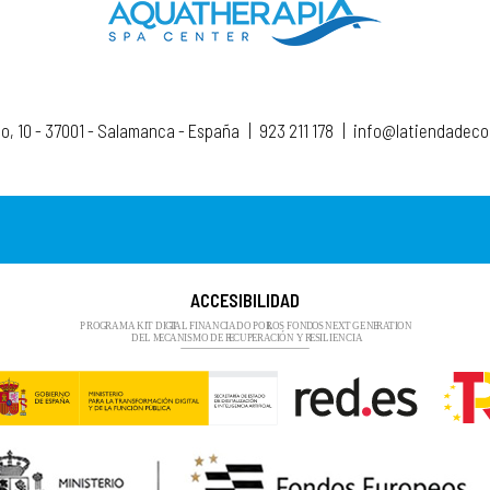
to, 10 - 37001 - Salamanca - España
|
923 211 178
|
info@latiendadec
ACCESIBILIDAD