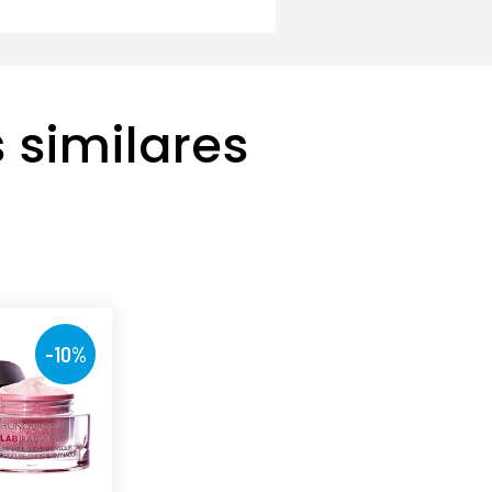
 similares
-10%