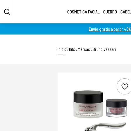
COSMÉTICA FACIAL
CUERPO
CABE
Envío gratis
a partir 40€
Inicio
.
Kits
.
Marcas
.
Bruno Vassari