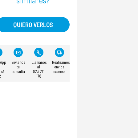
similares?
QUIERO VERLOS
sApp
Envíanos
Llámanos
Realizamos
tu
al
envíos
253
consulta
923 211
express
2
178