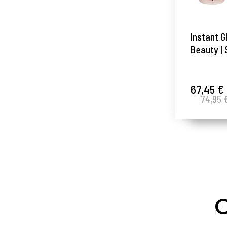
Instant G
Beauty |
iluminado
2x30ml -
Radiance
67,45 €
74,95 
Vassari 
O