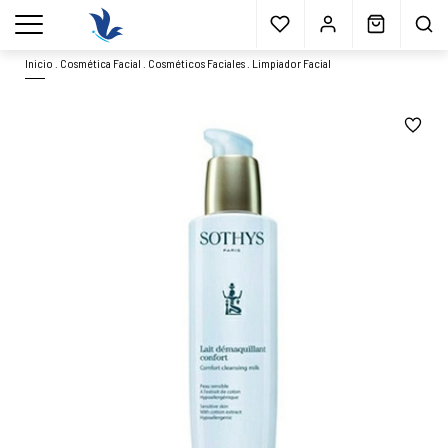
Envío gratis
a partir 40€*
Cita previa
Muestras
gratis
Blog
menu
Inicio
.
Cosmética Facial
.
Cosméticos Faciales
.
Limpiador Facial