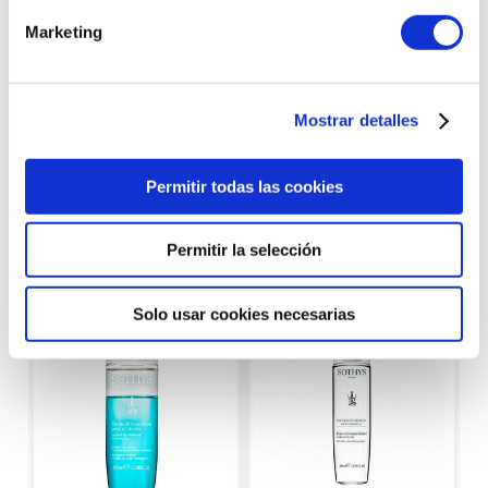
923 211 178
envíos express
Marketing
Mostrar detalles
Productos con
Permitir todas las cookies
características similares
Permitir la selección
Solo usar cookies necesarias
-35%
-35%