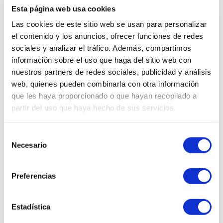
Esta página web usa cookies
Ups, este producto ha sido
Las cookies de este sitio web se usan para personalizar
descatalogado.
el contenido y los anuncios, ofrecer funciones de redes
¿Quieres que te enseñemos
sociales y analizar el tráfico. Además, compartimos
información sobre el uso que haga del sitio web con
cosméticos similares?
nuestros partners de redes sociales, publicidad y análisis
web, quienes pueden combinarla con otra información
que les haya proporcionado o que hayan recopilado a
QUIERO VERLOS
partir del uso que haya hecho de sus servicios.
Selección
Necesario
de
consentimiento
Preferencias
WhatsApp al
Envíanos tu
602 253 402
consulta
Estadística
Llámanos al
Realizamos