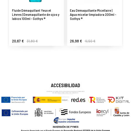
Fluide Démaquillant Yeux et
Eau Démaquillante Micellaire |
Lèvres | Desmaquillante de ojos y
Agua micelar limpiadora 200ml -
labios 100ml - Sothys ®
Sothys ®
20,67 €
31,80 €
26,98 €
41,50 €
ACCESIBILIDAD