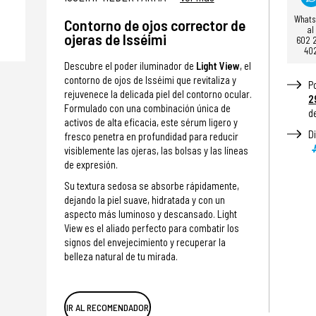
What
Contorno de ojos corrector de
al
ojeras de Isséimi
602 
40
Descubre el poder iluminador de
Light View
, el
contorno de ojos de Isséimi que revitaliza y
P
rejuvenece la delicada piel del contorno ocular.
2
Formulado con una combinación única de
d
activos de alta eficacia, este sérum ligero y
D
fresco penetra en profundidad para reducir
visiblemente las ojeras, las bolsas y las líneas
de expresión.
Su textura sedosa se absorbe rápidamente,
dejando la piel suave, hidratada y con un
aspecto más luminoso y descansado. Light
View es el aliado perfecto para combatir los
signos del envejecimiento y recuperar la
belleza natural de tu mirada.
IR AL RECOMENDADOR