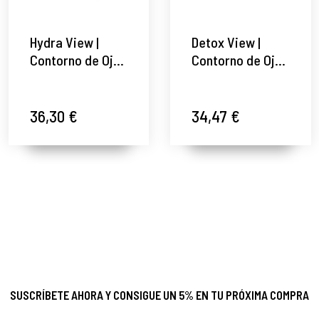
Hydra View |
Detox View |
Contorno de Ojos
Contorno de Ojos
Hidratante 15ml -
Detoxificante
Isséimi - Heber
15ml - Isséimi -
Farma ®
Heber Farma ®
36,30 €
34,47 €
SUSCRÍBETE AHORA Y CONSIGUE UN 5% EN TU PRÓXIMA COMPRA