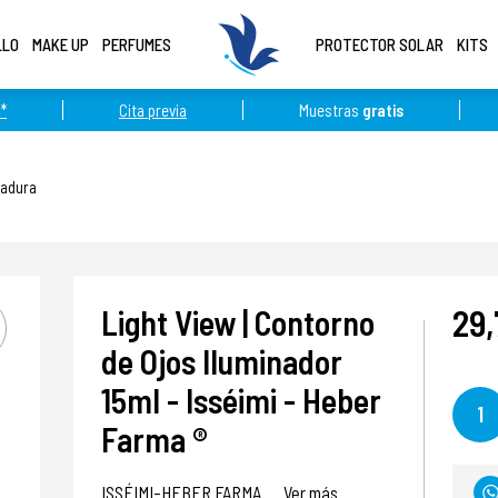
LLO
MAKE UP
PERFUMES
PROTECTOR SOLAR
KITS
*
Cita previa
Muestras
gratis
Madura
29,
Light View | Contorno
de Ojos Iluminador
15ml - Isséimi - Heber
1
Farma ®
ISSÉIMI-HEBER FARMA
Ver más