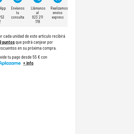
sApp
Envíanos
Llámanos
Realizamos
tu
al
envíos
253
consulta
923 211
express
2
178
or cada unidad de este articulo recibirá
9
puntos
que podrá canjear por
escuentos en su próxima compra.
ivide tu pago desde 55 € con
+ info