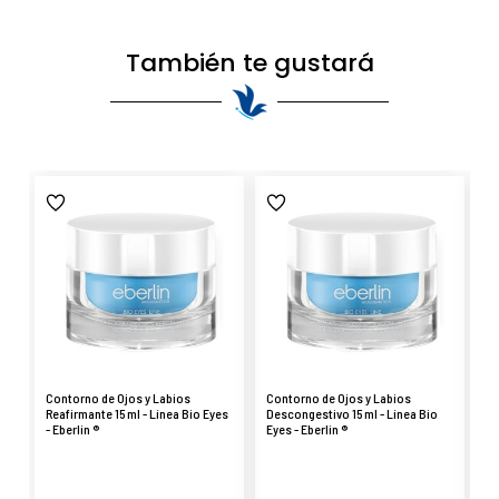
También te gustará
Contorno de Ojos y Labios
Contorno de Ojos y Labios
Co
Reafirmante 15 ml - Línea Bio Eyes
Descongestivo 15 ml - Línea Bio
Ác
- Eberlin ®
Eyes - Eberlin ®
Ey