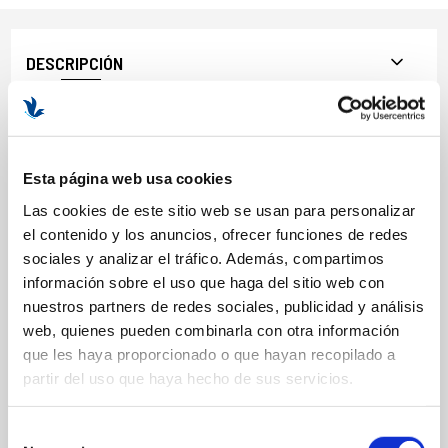
DESCRIPCIÓN
BENEFICIOS Y PROPIEDADES
Protege del daño causado por los radicales libres.
Elimina toxinas de la piel.
Esta página web usa cookies
Regula la secreción sebácea.
Las cookies de este sitio web se usan para personalizar
Estimula la circulación.
el contenido y los anuncios, ofrecer funciones de redes
Disminuye los surcos de la piel.
sociales y analizar el tráfico. Además, compartimos
Formato: 50ml.
información sobre el uso que haga del sitio web con
nuestros partners de redes sociales, publicidad y análisis
web, quienes pueden combinarla con otra información
que les haya proporcionado o que hayan recopilado a
COMPOSICIÓN
partir del uso que haya hecho de sus servicios.
ACTIVOS
Selección