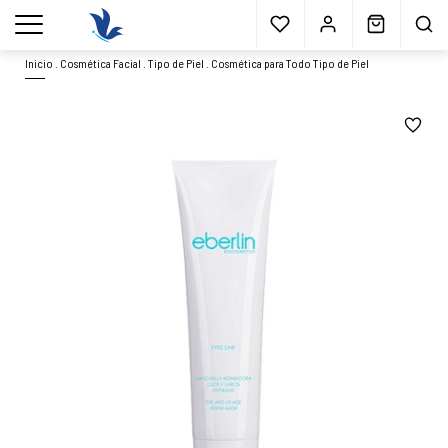
Envío gratis
a partir 40€*
Cita previa
Muestras
gratis
Blog
menu
Inicio
.
Cosmética Facial
.
Tipo de Piel
.
Cosmética para Todo Tipo de Piel