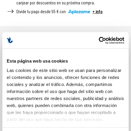
canjear por descuentos en su próxima compra.
Divide tu pago desde 55 € con
+ info
DESCRIPCIÓN
BENEFICIOS Y PROPIEDADES
Esta página web usa cookies
Exfoliación suave y eficaz
Las cookies de este sitio web se usan para personalizar
Mejora la textura y uniformidad
el contenido y los anuncios, ofrecer funciones de redes
Aporta luminosidad inmediata
sociales y analizar el tráfico. Además, compartimos
Suaviza líneas finas
información sobre el uso que haga del sitio web con
Minimiza la apariencia de poros
nuestros partners de redes sociales, publicidad y análisis
Efecto piel nueva
web, quienes pueden combinarla con otra información
Formato: 50ml
que les haya proporcionado o que hayan recopilado a
partir del uso que haya hecho de sus servicios.