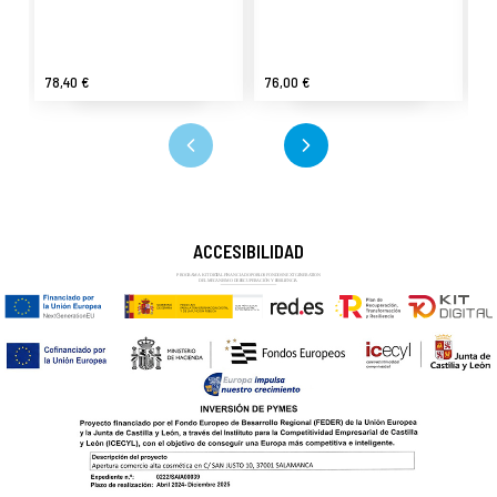
78,40 €
76,00 €
11
ACCESIBILIDAD