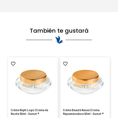
También te gustará
Crème Night Logic | Crema de
Crème Beauté Neuve | Crema
Co
Noche 50ml - Guinot ®
Rejuvenecedora 50ml - Guinot ®
re
es