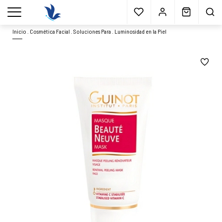
Envío gratis
a partir 40€*
Cita previa
Muestras
gratis
Blog
menu
Inicio
.
Cosmética Facial
.
Soluciones Para
.
Luminosidad en la Piel