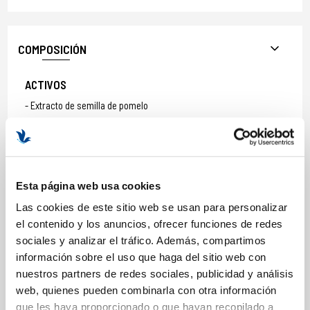
COMPOSICIÓN
ACTIVOS
Extracto de semilla de pomelo
Puressence: Aceites esenciales de pomelo, Cabreuva, Lavanda,
Menta, Madera Cadier, Manzanilla Romana,Tomillo timol, Pino
silvestre, Flor de papel, Salvia, Gálbano, Vetiver, Carvacrol,
orégano.
INGREDIENTES:
Esta página web usa cookies
AQUA (WATER),
Las cookies de este sitio web se usan para personalizar
GLYCERIN,
el contenido y los anuncios, ofrecer funciones de redes
PROPANEDIOL,
sociales y analizar el tráfico. Además, compartimos
CAPRYLYL/CAPRYL GLUCOSIDE,
información sobre el uso que haga del sitio web con
AMMONIUM ACRYLOYLDIMETHYLTAURATE/VP COPOLYMER,
nuestros partners de redes sociales, publicidad y análisis
PENTYLENE GLYCOL,
SODIUM CARBOMER,
web, quienes pueden combinarla con otra información
HYDROXYACETOPHENONE,
que les haya proporcionado o que hayan recopilado a