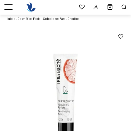
Envío gratis
a partir 40€*
Cita previa
Muestras
gratis
Blog
menu
Inicio
.
Cosmética Facial
.
Soluciones Para
.
Granitos