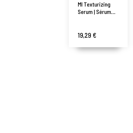
MI Texturizing
Serum | Sérum
capilar
texturizador
150ml - More
19,29 €
Inside - Davines
®