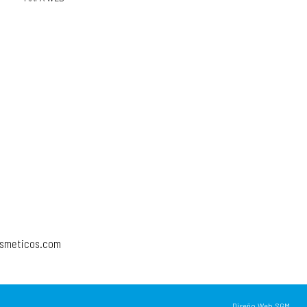
osmeticos.com
Diseño Web SGM