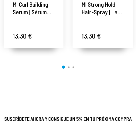
MI Curl Building
MI Strong Hold
Serum | Sérum
Hair-Spray | Laca
para rizos - More
de larga
Inside - Davines
duración - More
®
Inside - Davines
13,30 €
13,30 €
®
SUSCRÍBETE AHORA Y CONSIGUE UN 5% EN TU PRÓXIMA COMPRA