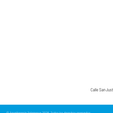
Calle San Jus
© Aquatherapia Salamanca
2026.
Todos los derechos reservados.