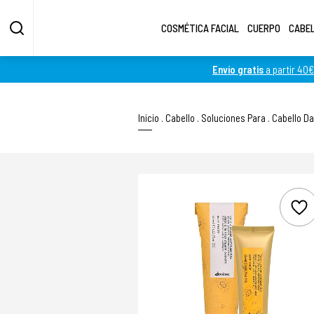
COSMÉTICA FACIAL
CUERPO
CABE
Envío gratis
a partir 40€
Inicio
.
Cabello
.
Soluciones Para
.
Cabello D