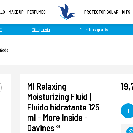
LLO
MAKE UP
PERFUMES
PROTECTOR SOLAR
KITS
*
Cita previa
Muestras
gratis
añado
19,
MI Relaxing
Moisturizing Fluid |
Fluido hidratante 125
1
ml - More Inside -
Davines ®