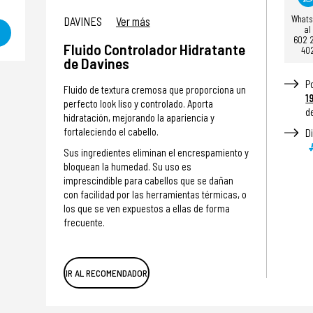
What
DAVINES
Ver más
al
602 
Fluido Controlador Hidratante
40
de Davines
P
Fluido de textura cremosa que proporciona un
1
perfecto look liso y controlado. Aporta
d
hidratación, mejorando la apariencia y
fortaleciendo el cabello.
D
Sus ingredientes eliminan el encrespamiento y
bloquean la humedad. Su uso es
imprescindible para cabellos que se dañan
con facilidad por las herramientas térmicas, o
los que se ven expuestos a ellas de forma
frecuente.
IR AL RECOMENDADOR