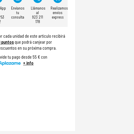
sApp
Envíanos
Llámanos
Realizamos
tu
al
envíos
253
consulta
923 211
express
2
178
or cada unidad de este articulo recibirá
9
puntos
que podrá canjear por
escuentos en su próxima compra.
ivide tu pago desde 55 € con
+ info