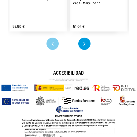
cáps - Mary Cohr ®
57,80 €
51,04 €
5
ACCESIBILIDAD