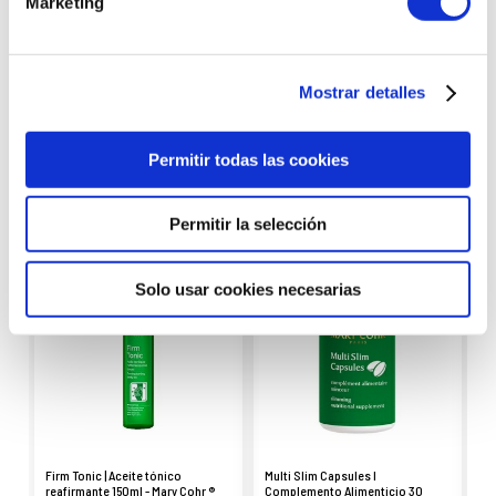
Marketing
Mostrar detalles
Productos con
características similares
Permitir todas las cookies
Permitir la selección
Solo usar cookies necesarias
Firm Tonic | Aceite tónico
Multi Slim Capsules I
Pu
reafirmante 150ml - Mary Cohr ®
Complemento Alimenticio 30
Re