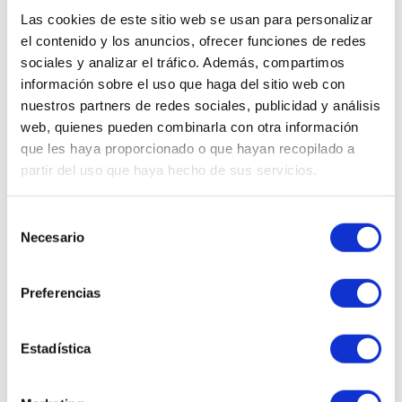
descatalogado.
Las cookies de este sitio web se usan para personalizar
¿Quieres que te enseñemos
el contenido y los anuncios, ofrecer funciones de redes
sociales y analizar el tráfico. Además, compartimos
cosméticos similares?
información sobre el uso que haga del sitio web con
nuestros partners de redes sociales, publicidad y análisis
web, quienes pueden combinarla con otra información
QUIERO VERLOS
que les haya proporcionado o que hayan recopilado a
partir del uso que haya hecho de sus servicios.
Selección
Necesario
de
consentimiento
WhatsApp al
Envíanos tu
602 253 402
consulta
Preferencias
Estadística
Llámanos al
Realizamos
923 211 178
envíos express