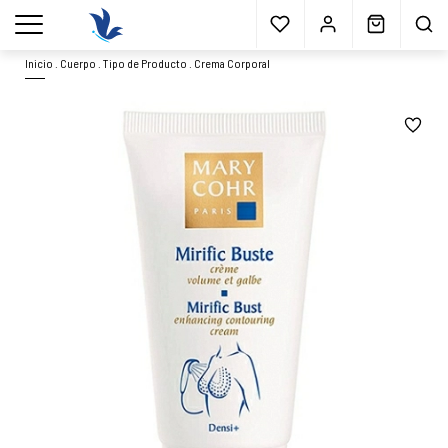
Envío gratis
a partir 40€*
Cita previa
Muestras
gratis
Blog
menu
Inicio
.
Cuerpo
.
Tipo de Producto
.
Crema Corporal