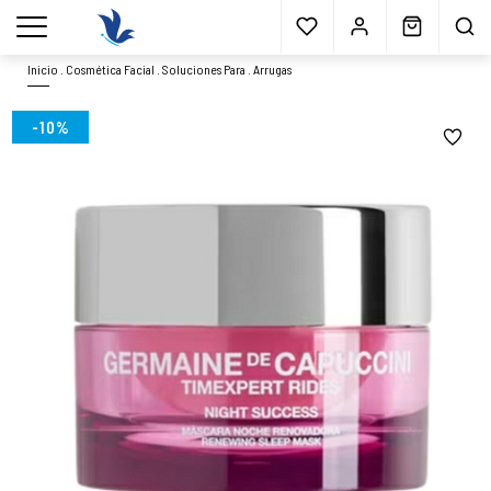
Envío gratis
a partir 40€*
Cita previa
Muestras
gratis
Blog
menu
Inicio
.
Cosmética Facial
.
Soluciones Para
.
Arrugas
-10%