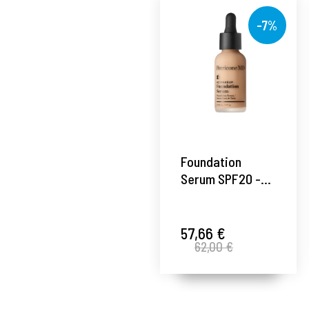
-7%
Foundation
Serum SPF20 -
30ml - No
Makeup -
Perricone MD ®
57,66 €
62,00 €