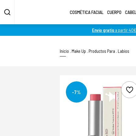
COSMÉTICA FACIAL
CUERPO
CABE
Envío gratis
a partir 40€
Inicio
.
Make Up
.
Productos Para
.
Labios
-7%