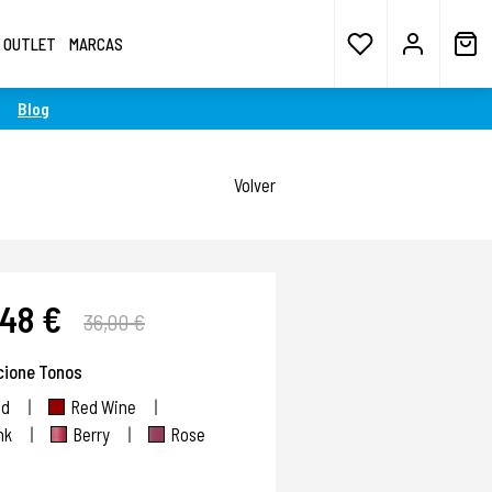
OUTLET
MARCAS
Blog
Volver
,48 €
36,00 €
cione Tonos
ed
Red Wine
nk
Berry
Rose