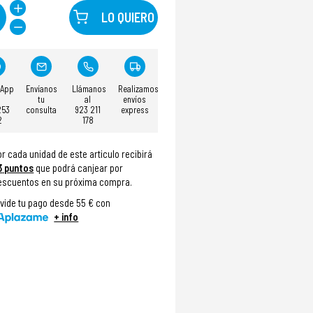
LO QUIERO
sApp
Envíanos
Llámanos
Realizamos
tu
al
envíos
253
consulta
923 211
express
2
178
or cada unidad de este articulo recibirá
3
puntos
que podrá canjear por
escuentos en su próxima compra.
ivide tu pago desde 55 € con
+ info