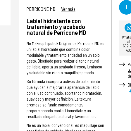
1
PERRICONE MD
Ver más
Labial hidratante con
tratamiento y acabado
natural de Perricone MD
What
al
No Makeup Lipstick Original de Perricone MD es
602 
un labial hidratante que combina color
40
modulable y tratamiento antiedad en un solo
gesto. Diseñado para realzar el tono natural
P
del labio, aporta un acabado fresco, luminoso
3
y saludable sin efecto maquillaje pesado.
d
Su fórmula incorpora activos de tratamiento
D
que ayudan a mejorar la apariencia del labio
con el uso continuado, aportando hidratación,
suavidad y mayor definición. La textura
cremosa se funde cómodamente,
proporcionando confort inmediato y un
resultado elegante, natural y favorecedor.
No es un labial convencional: es maquillaje con