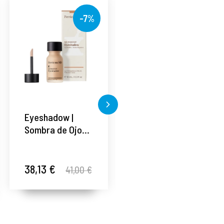
-7%
-7%
Eyeshadow |
Highlighter |
Sombra de Ojos -
Iluminador 10ml -
10ml - No Makeup
No Makeup -
- Perricone MD ®
Perricone MD ®
38,13 €
38,13 €
41,00 €
41,00 €