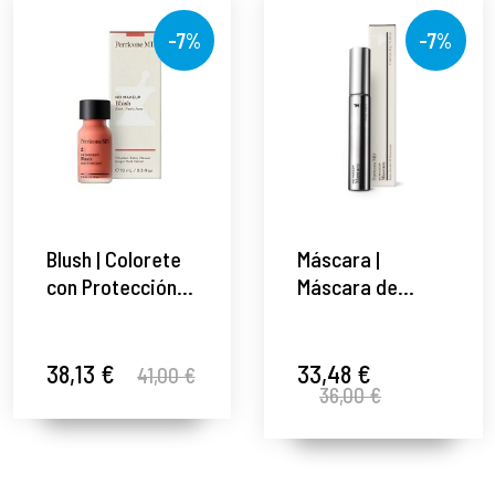
-7%
-7%
Blush | Colorete
Máscara |
con Protección
Máscara de
Solar 10ml - No
Pestañas - 8g -
Makeup -
No Makeup -
Perricone MD ®
Perricone MD ®
38,13 €
33,48 €
41,00 €
36,00 €