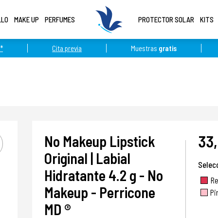
LLO
MAKE UP
PERFUMES
PROTECTOR SOLAR
KITS
*
Cita previa
Muestras
gratis
33
No Makeup Lipstick
Original | Labial
Selec
Hidratante 4.2 g - No
R
Makeup - Perricone
Pi
MD ®