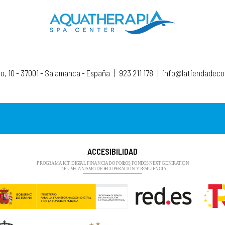
to, 10 - 37001 - Salamanca - España
|
923 211 178
|
info@latiendadec
ACCESIBILIDAD