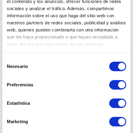
el contenido y los anuncios, ofrecer funciones de redes
602 253 402
consulta
sociales y analizar el tráfico. Además, compartimos
información sobre el uso que haga del sitio web con
nuestros partners de redes sociales, publicidad y análisis
Llámanos al
Realizamos
923 211 178
envíos express
web, quienes pueden combinarla con otra información
que les haya proporcionado o que hayan recopilado a
partir del uso que haya hecho de sus servicios.
Selección
Necesario
de
Productos con
consentimiento
características similares
Preferencias
Estadística
Marketing