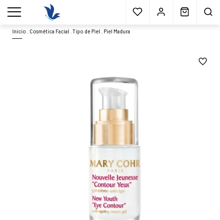
Envío gratis
a partir 40€*
Cita previa
Muestras
gratis
Blog
menu
Inicio
.
Cosmética Facial
.
Tipo de Piel
.
Piel Madura