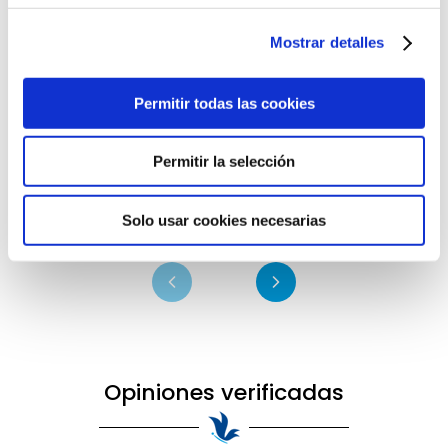
Mostrar detalles
Permitir todas las cookies
Age Signes Reverse Eyes I
Confort Lèvres I Bálsamo Labial
So
Contorno de Ojos Antiedad 15ml -
15ml - Mary Cohr ®
Tr
Mary Cohr ®
7m
Permitir la selección
Solo usar cookies necesarias
107,65 €
17,70 €
58
Opiniones verificadas