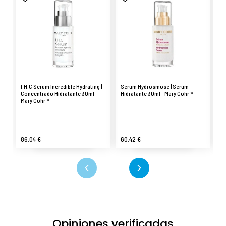
I.H.C Serum Incredible Hydrating |
Sérum Hydrosmose | Serum
I.
Concentrado Hidratante 30ml -
Hidratante 30ml - Mary Cohr ®
Cr
Mary Cohr ®
Co
86,04 €
60,42 €
77
Opiniones verificadas