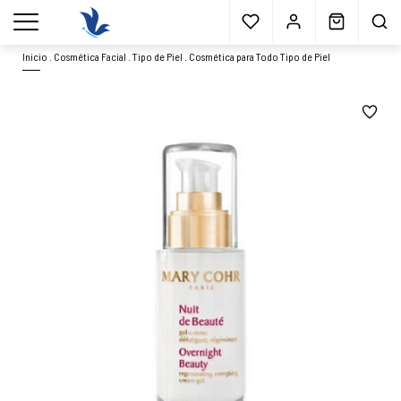
Envío gratis
a partir 40€*
Cita previa
Muestras
gratis
Blog
menu
Inicio
.
Cosmética Facial
.
Tipo de Piel
.
Cosmética para Todo Tipo de Piel