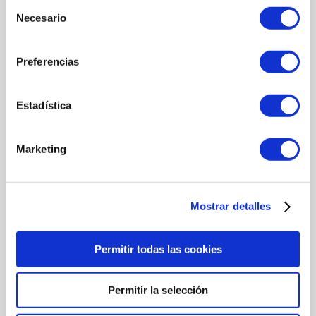
Selección
Necesario
de
MODO DE UTILIZACIÓN
consentimiento
Uso diario de noche. Aplicación sobre la piel limpia y tonificada
Preferencias
mediante masajes ligeros sobre cuello y cara.
GEL IDEAL PARA
Estadística
Todo tipo de pieles, especialmente aquellas con deterioros
cutáneos y signos de envejecimiento.
Marketing
FORMAS DE PAGO
Múltiples formas de pago
Mostrar detalles
ENVÍOS
Rápidos y seguros en 24/48h
Permitir todas las cookies
CAMBIOS Y DEVOLUCIONES
El cliente dispone de 14 días
Permitir la selección
ATENCIÓN PERSONALIZADA