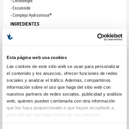
Chrononight
Esculoside
Complejo Hydrosmose®
INGREDIENTES
Agua/Eau (Aqua), Glicerina, Propilenglicol, Alcohol Denat, Almidón
de Maíz Modificado, Glicereth-26, Aceite de Semilla de Rubus
Idaeus (Frambuesa), PEG-12 Dimeticona, Copolímero de Acrilato de
Glicerilo y Ácido Acrílico, Acrilatos/C10-30 Alquil Acrilato
Crosspolymer, Trietanolamina, Etilhexilglicerina,
Esta página web usa cookies
Hidroxietilcelulosa, Aceite de Lavandula Hybrida, Goma Xantana,
Las cookies de este sitio web se usan para personalizar
Butilenglicol, Betaína, Linalol, Polyquaternium-7, Aceite de hoja de
Rosmarinus Officinalis (romero), pectina, aceite de corteza de
el contenido y los anuncios, ofrecer funciones de redes
Cinnamomum Camphora (alcanfor), aceite de Salvia Officinalis
sociales y analizar el tráfico. Además, compartimos
(salvia), sacarosa, proteína de maíz hidrolizada, Aceite de flores y
información sobre el uso que haga del sitio web con
hojas de Thymus vulgaris (tomillo), capriloil glicina, hialuronato
nuestros partners de redes sociales, publicidad y análisis
sódico, limoneno, amarillo 5 (CI 19140), eugenol, rojo 33 (CI 17200),
web, quienes pueden combinarla con otra información
aceite de semillas de Helianthus annuus (girasol), tocoferol.
que les haya proporcionado o que hayan recopilado a
partir del uso que haya hecho de sus servicios.
MÁS INFORMACIÓN