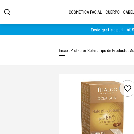
COSMÉTICA FACIAL
CUERPO
CABE
Envío gratis
a partir 40€
Inicio
.
Protector Solar
.
Tipo de Producto
.
A