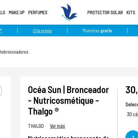
LLO
MAKE UP
PERFUMES
PROTECTOR SOLAR
KITS
*
Cita previa
Muestras
gratis
utobronceadores
30,
Océa Sun | Bronceador
- Nutricosmétique -
Selec
Thalgo ®
30 cá
THALGO
Ver más
1