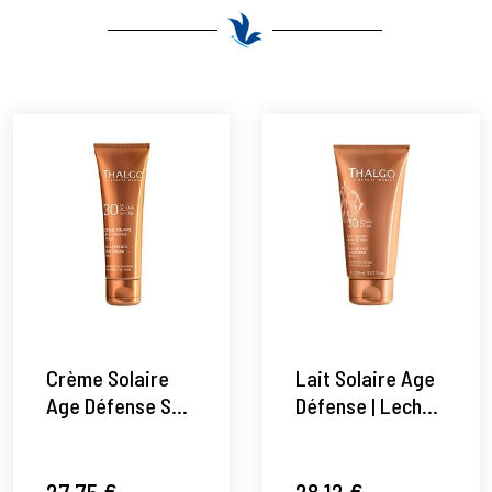
Crème Solaire
Lait Solaire Age
Age Défense SPF
Défense | Leche
30 | Protector
Corporal Solar
Solar 50ml -
150ml -
Protecteurs -
Protecteurs -
27,75 €
28,12 €