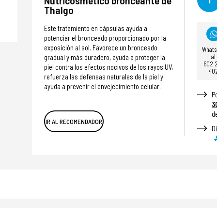
Nutricosmético bronceante de
Thalgo
Este tratamiento en cápsulas ayuda a
potenciar el bronceado proporcionado por la
exposición al sol. Favorece un bronceado
What
al
gradual y más duradero, ayuda a proteger la
602 
piel contra los efectos nocivos de los rayos UV,
40
refuerza las defensas naturales de la piel y
ayuda a prevenir el envejecimiento celular.
P
3
d
IR AL RECOMENDADOR
D