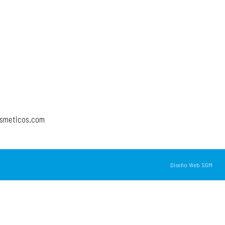
osmeticos.com
Diseño Web SGM