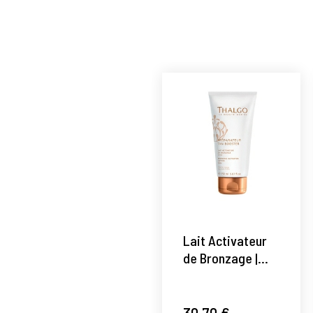
Lait Activateur
de Bronzage |
Leche
Activadora 150ml
- Avant-Soleil -
30,70 €