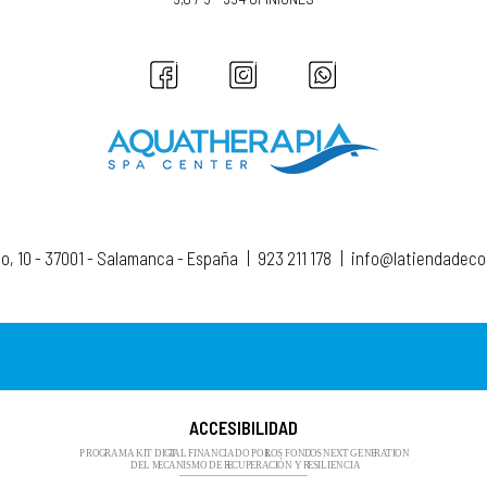
to, 10 - 37001 - Salamanca - España
|
923 211 178
|
info@latiendadec
ACCESIBILIDAD