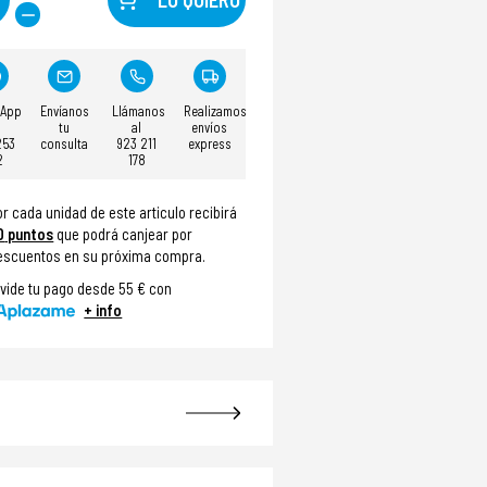
sApp
Envíanos
Llámanos
Realizamos
tu
al
envíos
253
consulta
923 211
express
2
178
or cada unidad de este articulo recibirá
0
puntos
que podrá canjear por
escuentos en su próxima compra.
ivide tu pago desde 55 € con
+ info