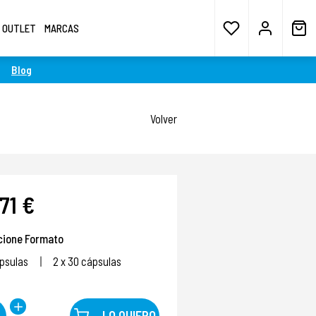
OUTLET
MARCAS
Blog
Volver
71 €
cione Formato
psulas
2 x 30 cápsulas
LO QUIERO