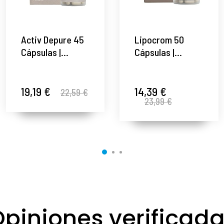
Activ Depure 45
Lipocrom 50
Cápsulas |
Cápsulas |
Complemento
Regulador de
Depurador -
Peso -
Nutricosméticos
Nutricosméticos
19,19 €
14,39 €
22,59 €
23,99 €
- Arôms Natur ®
- Arôms Natur ®
piniones verificad