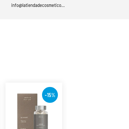
info@latiendadecosmeticos.com
á
-15%
-15%