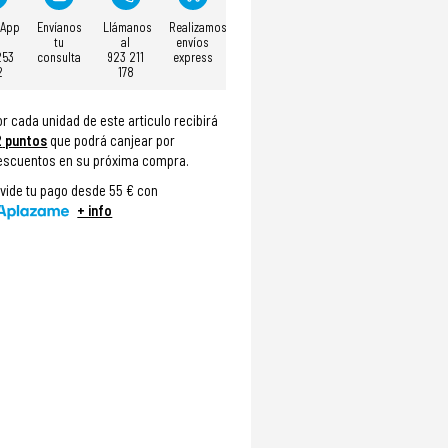
sApp
Envíanos
Llámanos
Realizamos
tu
al
envíos
253
consulta
923 211
express
2
178
or cada unidad de este articulo recibirá
2
puntos
que podrá canjear por
escuentos en su próxima compra.
ivide tu pago desde 55 € con
+ info