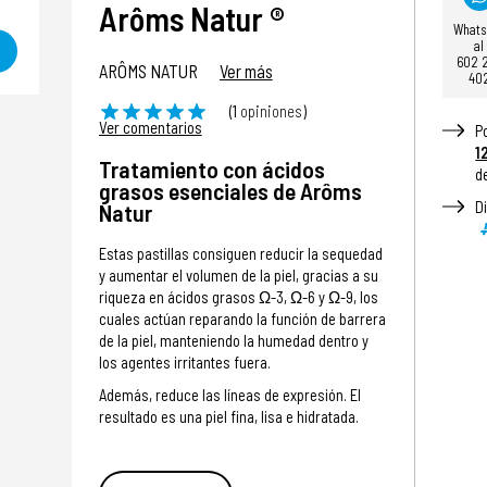
Arôms Natur ®
What
al
602 
ARÔMS NATUR
Ver más
40
(1
opiniones
)
Ver comentarios
P
1
Tratamiento con ácidos
d
grasos esenciales de Arôms
D
Natur
Estas pastillas consiguen reducir la sequedad
y aumentar el volumen de la piel, gracias a su
riqueza en ácidos grasos Ω-3, Ω-6 y Ω-9, los
cuales actúan reparando la función de barrera
de la piel, manteniendo la humedad dentro y
los agentes irritantes fuera.
Además, reduce las líneas de expresión. El
resultado es una piel fina, lisa e hidratada.