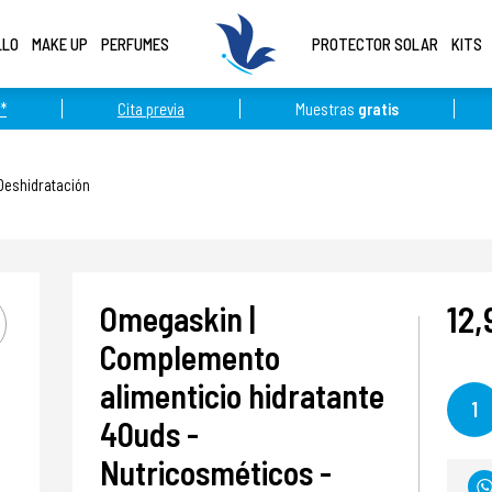
LLO
MAKE UP
PERFUMES
PROTECTOR SOLAR
KITS
*
Cita previa
Muestras
gratis
Deshidratación
12,
Omegaskin |
Complemento
alimenticio hidratante
1
40uds -
Nutricosméticos -