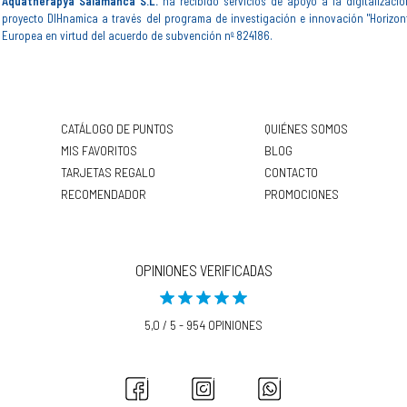
Aquatherapya Salamanca S.L.
ha recibido servicios de apoyo a la digitalizació
proyecto DIHnamica a través del programa de investigación e innovación "Horizon
Europea en virtud del acuerdo de subvención nº 824186.
CATÁLOGO DE PUNTOS
QUIÉNES SOMOS
MIS FAVORITOS
BLOG
TARJETAS REGALO
CONTACTO
RECOMENDADOR
PROMOCIONES
OPINIONES VERIFICADAS
5,0 / 5 - 954 OPINIONES