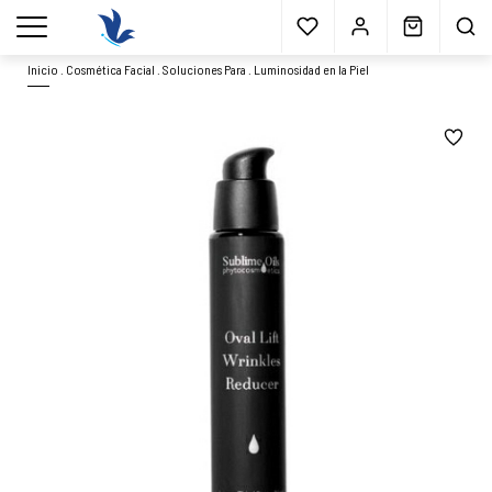
Envío gratis
a partir 40€*
Cita previa
Muestras
gratis
Blog
menu
Inicio
.
Cosmética Facial
.
Soluciones Para
.
Luminosidad en la Piel