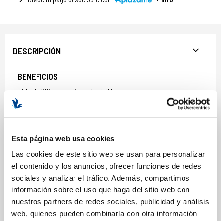
DESCRIPCIÓN
BENEFICIOS
Efecto lifting y reafirmante visible
Redibuja el óvalo facial
Rellena arrugas y pliegues profundos
Aporta volumen natural
Esta página web usa cookies
Mejora la densidad y firmeza de la piel
Estimula colágeno y regeneración celular
Las cookies de este sitio web se usan para personalizar
Mejora la textura y el microrelieve
el contenido y los anuncios, ofrecer funciones de redes
Aporta luminosidad y vitalidad
sociales y analizar el tráfico. Además, compartimos
información sobre el uso que haga del sitio web con
Refuerza la barrera cutánea
nuestros partners de redes sociales, publicidad y análisis
Efecto voluminizador en labios
web, quienes pueden combinarla con otra información
FORMATO 10ML Y 30 ML