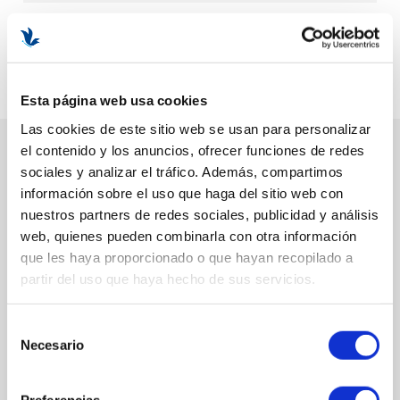
Por cada unidad de este articulo recibirá
64
puntos
que podrá
canjear por descuentos en su próxima compra.
Divide tu pago desde 55 € con
+ info
Esta página web usa cookies
Las cookies de este sitio web se usan para personalizar
el contenido y los anuncios, ofrecer funciones de redes
DESCRIPCIÓN
sociales y analizar el tráfico. Además, compartimos
información sobre el uso que haga del sitio web con
BENEFICIOS Y PROPIEDADES
nuestros partners de redes sociales, publicidad y análisis
web, quienes pueden combinarla con otra información
Estimula la renovación celular.
que les haya proporcionado o que hayan recopilado a
Reduce arrugas y líneas de expresión.
partir del uso que haya hecho de sus servicios.
Mejora la firmeza y elasticidad de la piel.
Repara, nutre y potencia la luminosidad cutánea.
Selección
EL PACK INCLUYE
Necesario
de
Global Anti-Ageing Retinol Serum 30 ml
consentimiento
Regenerating Cream 50 ml