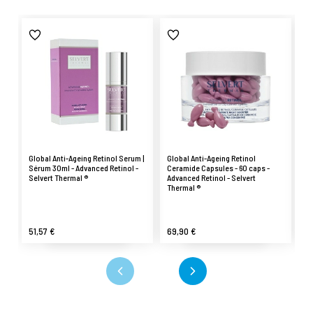
Global Anti-Ageing Retinol Serum |
Global Anti-Ageing Retinol
Gl
Sérum 30ml - Advanced Retinol -
Ceramide Capsules - 60 caps -
Em
Selvert Thermal ®
Advanced Retinol - Selvert
- 
Thermal ®
Th
51,57 €
69,90 €
4