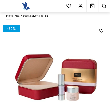
Envío gratis
a partir 40€*
Cita previa
Muestras
gratis
Blog
menu
Inicio
.
Kits
.
Marcas
.
Selvert Thermal
-50%