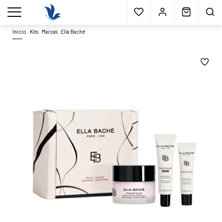
Envío gratis
a partir 40€*
Cita previa
Muestras
gratis
Blog
menu
Inicio
.
Kits
.
Marcas
.
Ella Baché