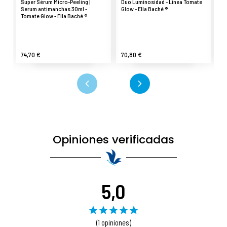
Super Sérum Micro-Peeling |
Duo Luminosidad - Línea Tomate
Es
Serum antimanchas 30ml -
Glow - Ella Baché ®
Mi
Tomate Glow - Ella Baché ®
Gl
74,70 €
70,80 €
41
Opiniones verificadas
5,0
(1 opiniones)