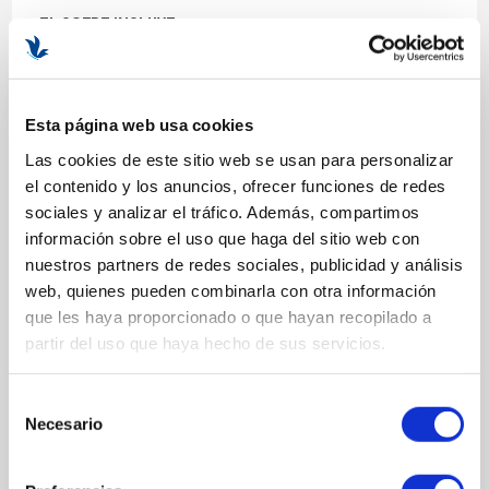
EL COFRE INCLUYE:
CRÈME TOMATE L’ORIGINALE
Tarro 50 ml
SUPER SÉRUM MICRO-PEELING
Tubo 30 ml
CRÈME TEINTÉE RÉNOVATRICE ÉCLAT
Tubo 15 ml
Esta página web usa cookies
Pañuelo "Furoshiki" de edición limitada, elegante y eco-
responsable.
Las cookies de este sitio web se usan para personalizar
el contenido y los anuncios, ofrecer funciones de redes
sociales y analizar el tráfico. Además, compartimos
información sobre el uso que haga del sitio web con
MÁS INFORMACIÓN
nuestros partners de redes sociales, publicidad y análisis
web, quienes pueden combinarla con otra información
MODO DE UTILIZACIÓN
que les haya proporcionado o que hayan recopilado a
partir del uso que haya hecho de sus servicios.
Limpia tu rostro con un producto adecuado a tu tipo de piel.
Aplica el Super Sérum Micro-Peeling sobre el rostro limpio y
masajea suavemente.
Selección
A continuación, aplica la Crème Tomate L'Originale para hidratar
Necesario
de
la piel.
consentimiento
Finalmente, aplica la Crème Teintée Rénovatrice Éclat para