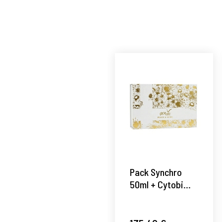
Pack Synchro
50ml + Cytobi
30ml | Antiedad -
Gernétic ®