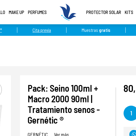
LLO
MAKE UP
PERFUMES
PROTECTOR SOLAR
KITS
*
Cita previa
Muestras
gratis
80
Pack: Seino 100ml +
Macro 2000 90ml |
Tratamiento senos -
1
Gernétic ®
GERNÉTIC
Ver más