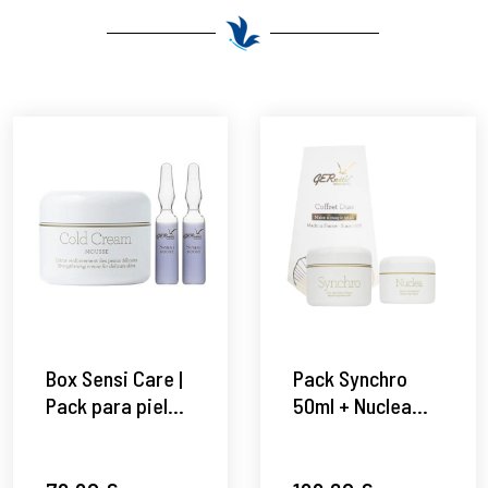
Box Sensi Care |
Pack Synchro
Pack para piel
50ml + Nuclea
sensible | Cold
30ml |
Cream Mousse
Tratamiento
50ml + Sensi
reparador -