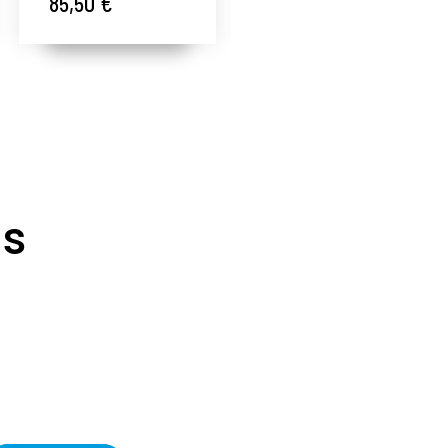
85,50 €
122,60 €
Gernétic ®
Gernétic ®
as