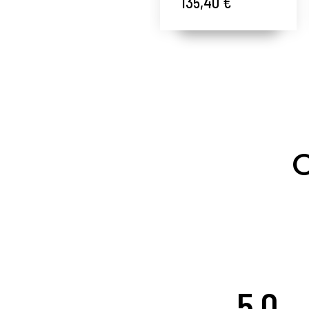
135,40 €
O
5,0