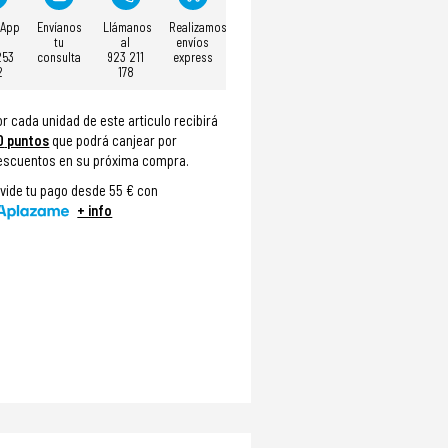
sApp
Envíanos
Llámanos
Realizamos
tu
al
envíos
253
consulta
923 211
express
2
178
or cada unidad de este articulo recibirá
0
puntos
que podrá canjear por
escuentos en su próxima compra.
ivide tu pago desde 55 € con
+ info