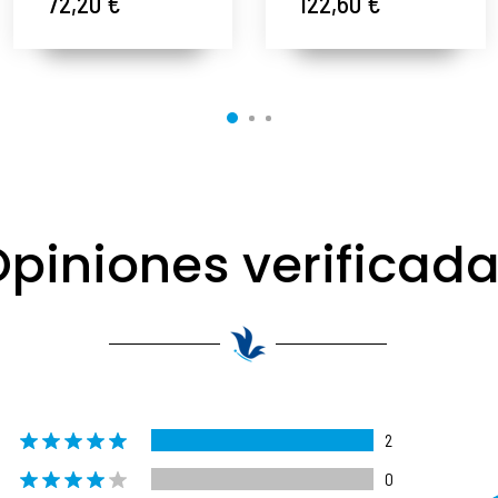
72,20 €
122,60 €
Boost 2x1ml -
Gernétic ®
Gernétic ®
piniones verificad
2
0