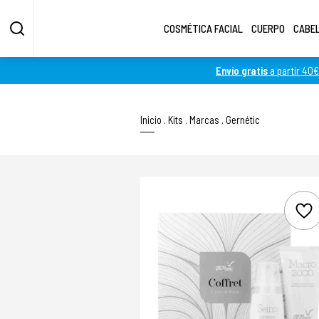
COSMÉTICA FACIAL
CUERPO
CABE
Envío gratis
a partir 40€
Inicio
.
Kits
.
Marcas
.
Gernétic