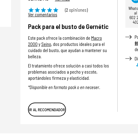
What
(2
opiniones
)
al
Ver comentarios
602 
40
Pack para el busto de Gernétic
P
Este pack ofrece la combinación de
Macro
8
2000
y
Seino
, dos productos ideales para el
d
cuidado del busto, que ayudan a mantener su
belleza.
D
El tratamiento ofrece solución a casi todos los
problemas asociados a pecho y escote,
aportándoles firmeza y elasticidad.
*Disponible en formato pack o en neceser.
IR AL RECOMENDADOR