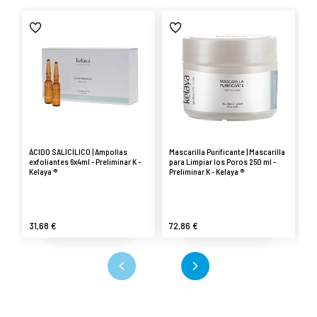
ÁCIDO SALICÍLICO | Ampollas
Mascarilla Purificante | Mascarilla
Mo
exfoliantes 6x4ml - Preliminar K -
para Limpiar los Poros 250 ml -
Mo
Kelaya ®
Preliminar K - Kelaya ®
20
31,68 €
72,86 €
21