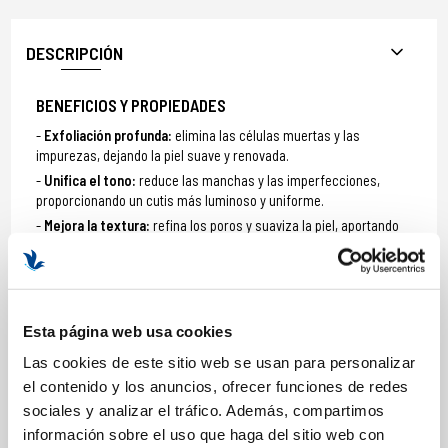
DESCRIPCIÓN
BENEFICIOS Y PROPIEDADES
Exfoliación profunda:
elimina las células muertas y las
impurezas, dejando la piel suave y renovada.
Unifica el tono:
reduce las manchas y las imperfecciones,
proporcionando un cutis más luminoso y uniforme.
Mejora la textura:
refina los poros y suaviza la piel, aportando
una sensación de tersura.
Antioxidante:
protege la piel del daño causado por los radicales
libres y el envejecimiento prematuro.
Hidratación:
gracias a la manteca de karité, nutre e hidrata la
Esta página web usa cookies
piel en profundidad.
Las cookies de este sitio web se usan para personalizar
Formato: 50 ml
el contenido y los anuncios, ofrecer funciones de redes
sociales y analizar el tráfico. Además, compartimos
información sobre el uso que haga del sitio web con