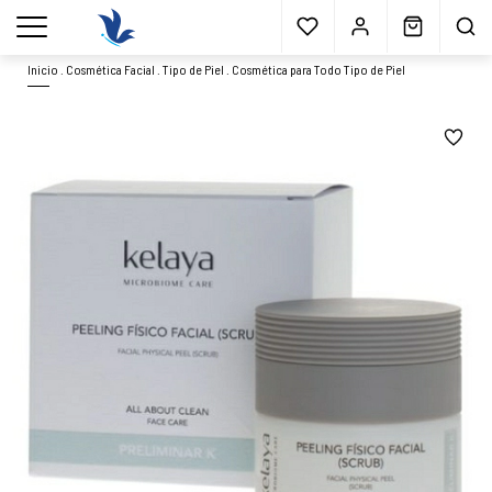
Envío gratis
a partir 40€*
Cita previa
Muestras
gratis
Blog
menu
Inicio
.
Cosmética Facial
.
Tipo de Piel
.
Cosmética para Todo Tipo de Piel