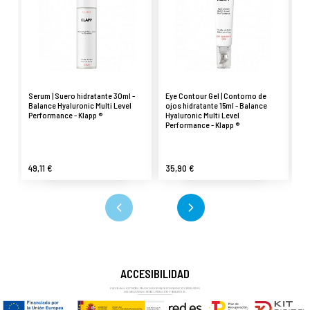
Serum | Suero hidratante 30ml -
Eye Contour Gel | Contorno de
Ba
Balance Hyaluronic Multi Level
ojos hidratante 15ml - Balance
Mo
Performance - Klapp ®
Hyaluronic Multi Level
co
Performance - Klapp ®
Hy
Pe
49,11 €
35,90 €
2
ACCESIBILIDAD