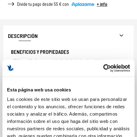
Divide tu pago desde 55 € con
+ info
DESCRIPCIÓN
BENEFICIOS Y PROPIEDADES
Hidratación Intensa:
el ácido hialurónico de múltiples pesos
moleculares proporciona una hidratación profunda y duradera,
rellenando las líneas de expresión desde el interior.
Efecto Lifting:
Reafirma la piel del párpado superior e inferior,
reduciendo la flacidez y devolviendo la elasticidad.
Esta página web usa cookies
Reducción de Arrugas:
atenúa visiblemente las arrugas y líneas
Las cookies de este sitio web se usan para personalizar
de expresión, proporcionando un aspecto más suave y uniforme.
el contenido y los anuncios, ofrecer funciones de redes
Disminución de Ojeras:
ilumina el contorno de los ojos,
sociales y analizar el tráfico. Además, compartimos
reduciendo la apariencia de ojeras y bolsas.
información sobre el uso que haga del sitio web con
Protección Antioxidante:
combate los radicales libres,
previniendo el envejecimiento prematuro y protegiendo la piel de
nuestros partners de redes sociales, publicidad y análisis
los factores externos.
web, quienes pueden combinarla con otra información