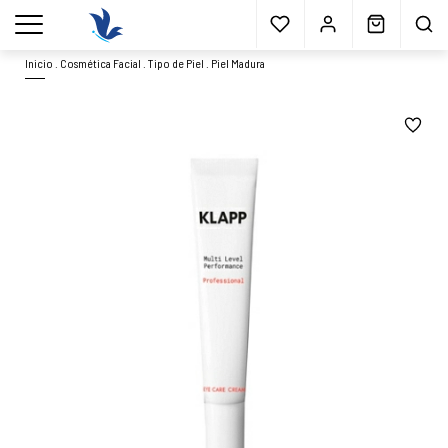
Envío gratis
a partir 40€*
Cita previa
Muestras
gratis
Blog
menu
Inicio
.
Cosmética Facial
.
Tipo de Piel
.
Piel Madura