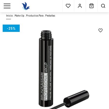
Envío gratis
a partir 40€*
Cita previa
Muestras
gratis
Blog
menu
Inicio
.
Make Up
.
Productos Para
.
Pestañas
-25%