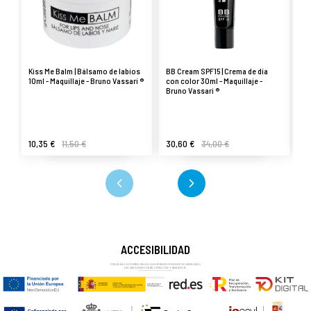
Kiss Me Balm | Bálsamo de labios
BB Cream SPF15 | Crema de día
Ti
10ml - Maquillaje - Bruno Vassari ®
con color 30ml - Maquillaje -
vo
Bruno Vassari ®
co
®
10,35 €
11,50 €
30,60 €
34,00 €
26
ACCESIBILIDAD