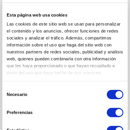
DESCRIPCIÓN
Esta página web usa cookies
Las cookies de este sitio web se usan para personalizar
BENEFICIOS Y PROPIEDADES
el contenido y los anuncios, ofrecer funciones de redes
No deja grumos.
sociales y analizar el tráfico. Además, compartimos
Proporciona un excelente volumen.
información sobre el uso que haga del sitio web con
Protege y refuerza.
nuestros partners de redes sociales, publicidad y análisis
web, quienes pueden combinarla con otra información
Formato:
9ml.
que les haya proporcionado o que hayan recopilado a
partir del uso que haya hecho de sus servicios.
COMPOSICIÓN
Selección
Necesario
de
consentimiento
ACTIVOS
Aceite de ricino
Preferencias
Agentes hidratantes
Vitamina E