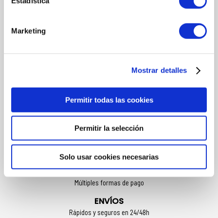
Estadística
Provitamina B5
Marketing
MÁS INFORMACIÓN
Mostrar detalles
MODO DE UTILIZACIÓN
Aplicar sobre las pestañas.
Permitir todas las cookies
Con movimientos de zig-zag.
RIMMEL IDEAL PARA:
Permitir la selección
Todo tipo de pestañas.
Solo usar cookies necesarias
FORMAS DE PAGO
Múltiples formas de pago
ENVÍOS
Rápidos y seguros en 24/48h