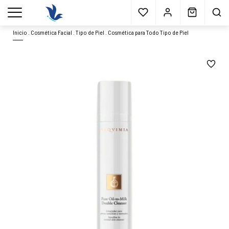
Envío gratis
a partir 40€*
Cita previa
Muestras
gratis
Blog
menu
Inicio
.
Cosmética Facial
.
Tipo de Piel
.
Cosmética para Todo Tipo de Piel