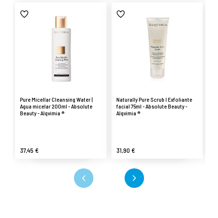
Pure Micellar Cleansing Water |
Naturally Pure Scrub I Exfoliante
Em
Agua micelar 200ml - Absolute
facial 75ml - Absolute Beauty -
Li
Beauty - Alqvimia ®
Alqvimia ®
Be
37,45 €
31,90 €
26