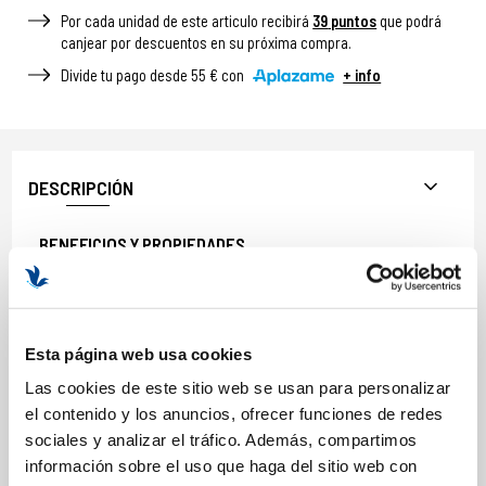
Por cada unidad de este articulo recibirá
39
puntos
que podrá
canjear por descuentos en su próxima compra.
Divide tu pago desde 55 € con
+ info
DESCRIPCIÓN
BENEFICIOS Y PROPIEDADES
Elimina maquillaje, impurezas y restos de polución.
Limpieza profunda sin agredir la piel.
Textura transformadora de aceite a leche.
Esta página web usa cookies
Respeta el equilibrio cutáneo y la barrera natural.
Deja la piel suave, flexible y confortable.
Las cookies de este sitio web se usan para personalizar
el contenido y los anuncios, ofrecer funciones de redes
Formato: 100ml
sociales y analizar el tráfico. Además, compartimos
información sobre el uso que haga del sitio web con