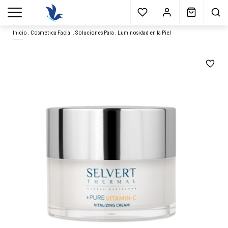
Envío gratis
a partir 40€*
Cita previa
Muestras
gratis
Blog
menu
Inicio
.
Cosmética Facial
.
Soluciones Para
.
Luminosidad en la Piel