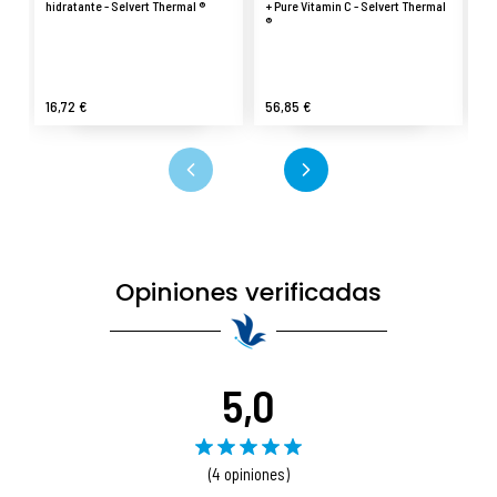
hidratante - Selvert Thermal ®
+ Pure Vitamin C - Selvert Thermal
20
®
Th
16,72 €
56,85 €
2
Opiniones verificadas
5,0
(4 opiniones)