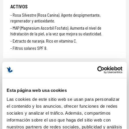
ACTIVOS
Rosa Silvestre (Rosa Canina). Agente despigmentante,
regenerador y antioxidante.
MAP (Magnesium Ascorbil Fosfato). Aumenta el nivel de
hidratación de la piel, a la vez que mejora su elasticidad.
Extracto de naranja. Rico en vitamina C.
Filtros solares SPF 8.
MÁS INFORMACIÓN
MODO DE UTILIZACIÓN
Esta página web usa cookies
Aplicar diariamente, mañana y/o noche, sobre la piel limpia hasta
Las cookies de este sitio web se usan para personalizar
su total absorción.
el contenido y los anuncios, ofrecer funciones de redes
Por la noche, aplicar después del sérum.
sociales y analizar el tráfico. Además, compartimos
CREMA IDEAL PARA:
información sobre el uso que haga del sitio web con
nuestros partners de redes sociales, publicidad y análisis
Ideal para pieles desvitalizadas.