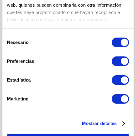
web, quienes pueden combinarla con otra información
que les haya proporcionado o que hayan recopilado a
partir del uso que haya hecho de sus servicios.
FORMAS DE PAGO
Múltiples formas de pago
Selección
ENVÍOS
Necesario
de
Rápidos y seguros en 24/48h
consentimiento
CAMBIOS Y DEVOLUCIONES
Preferencias
El cliente dispone de 14 días
ATENCIÓN PERSONALIZADA
Estadística
info@latiendadecosmeticos.com
Marketing
El Toque del Experto
Mostrar detalles