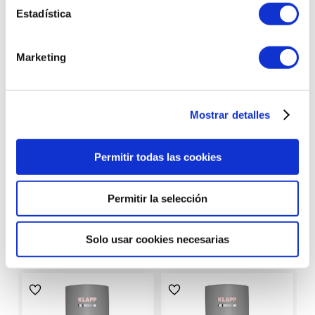
WhatsApp al
Envíanos tu
Estadística
602 253 402
consulta
Marketing
Llámanos al
Realizamos
923 211 178
envíos express
Mostrar detalles
Permitir todas las cookies
Productos con
características similares
Permitir la selección
Solo usar cookies necesarias