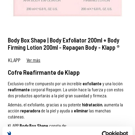
Body Box Shape | Body Exfoliator 200ml + Body
Firming Lotion 200ml - Repagen Body - Klapp ®
KLAPP
Ver más
Cofre Reafirmante de Klapp
Exclusivo cofre compuesto por un increíble
exfoliante
y una loción
reafirmante
corporal Repagen. La unión hace la fuerza y con estos
dos productos aportarás a la piel gran suavidad y firmeza.
Además, el exfoliante, gracias a su potente
hidratación
, aumenta la
acción
reparadora
de la piel y ayuda a
eliminar
las manchas
cutáneas.
KLAPP
Body Box Shape
consta de:
Exfoliante Corporal Repagen Body AHA
200 ml.