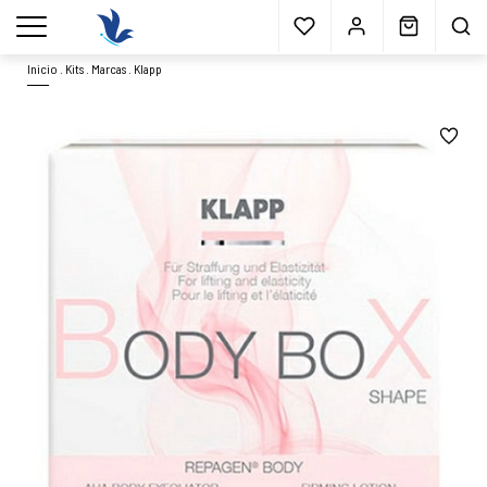
Envío gratis
a partir 40€*
Cita previa
Muestras
gratis
Blog
menu
Inicio
.
Kits
.
Marcas
.
Klapp