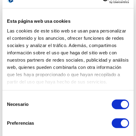
Loción Reafirmante Corporal Repagen
200 ml.
Esta página web usa cookies
IR AL RECOMENDADOR
Las cookies de este sitio web se usan para personalizar
el contenido y los anuncios, ofrecer funciones de redes
Ups, este producto ha sido
sociales y analizar el tráfico. Además, compartimos
descatalogado.
información sobre el uso que haga del sitio web con
nuestros partners de redes sociales, publicidad y análisis
¿Quieres que te enseñemos
web, quienes pueden combinarla con otra información
cosméticos similares?
que les haya proporcionado o que hayan recopilado a
partir del uso que haya hecho de sus servicios.
QUIERO VERLOS
Selección
Necesario
de
consentimiento
Preferencias