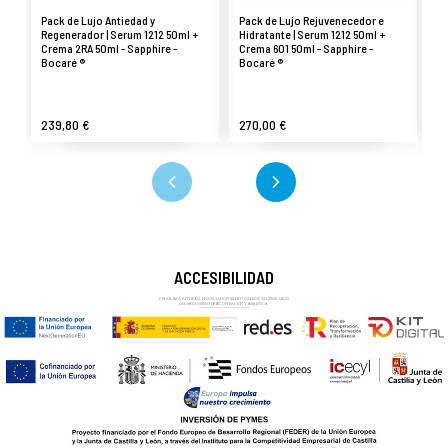
Pack de Lujo Antiedad y
Pack de Lujo Rejuvenecedor e
Sa
Regenerador | Serum 1212 50ml +
Hidratante | Serum 1212 50ml +
an
Crema 2RA 50ml - Sapphire -
Crema 601 50ml - Sapphire -
Sa
Bocaré ®
Bocaré ®
®
239,80 €
270,00 €
1
ACCESIBILIDAD