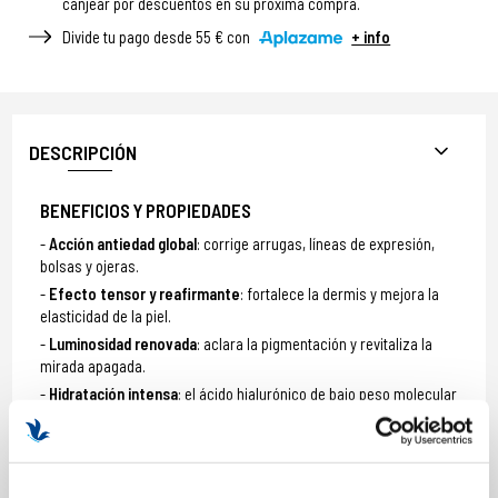
canjear por descuentos en su próxima compra.
Divide tu pago desde 55 € con
+ info
DESCRIPCIÓN
BENEFICIOS Y PROPIEDADES
Acción antiedad global
: corrige arrugas, líneas de expresión,
bolsas y ojeras.
Efecto tensor y reafirmante
: fortalece la dermis y mejora la
elasticidad de la piel.
Luminosidad renovada
: aclara la pigmentación y revitaliza la
mirada apagada.
Hidratación intensa
: el ácido hialurónico de bajo peso molecular
mantiene la piel suave y flexible.
Protección antioxidante
: niacinamida y péptidos que defienden
frente al estrés oxidativo.
Alta tolerancia
: fórmula sin perfume, apta incluso para pieles