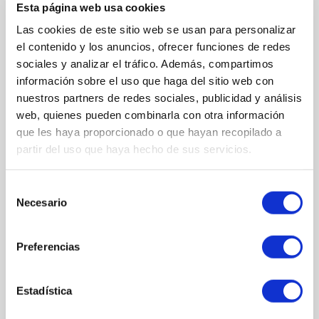
Esta página web usa cookies
sensibles.
Las cookies de este sitio web se usan para personalizar
Formato: 30 ml
el contenido y los anuncios, ofrecer funciones de redes
sociales y analizar el tráfico. Además, compartimos
información sobre el uso que haga del sitio web con
nuestros partners de redes sociales, publicidad y análisis
COMPOSICIÓN
web, quienes pueden combinarla con otra información
que les haya proporcionado o que hayan recopilado a
ACTIVOS PRINCIPALES
partir del uso que haya hecho de sus servicios.
EBP Sapphire (péptidos encapsulados en zafiro)
: libera
péptidos de forma prolongada para redensificar y proteger la piel.
Selección
Palmitoyl Tripeptide-1 y Palmitoyl Tetrapeptide-7
: estimulan
Necesario
de
la síntesis de colágeno y elastina, mejorando la firmeza y
elasticidad.
consentimiento
Niacinamida
: unifica el tono, aclara ojeras y protege frente al
Preferencias
estrés oxidativo.
Ácido hialurónico de bajo peso molecular
: hidrata en
profundidad y rellena arrugas finas.
Estadística
Manteca de karité y aceite de soja
: nutren, calman y refuerzan
la barrera cutánea.