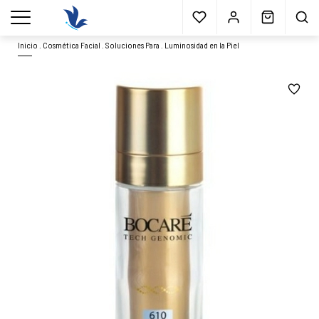
Envío gratis
a partir 40€*
Cita previa
Muestras
gratis
Blog
menu
Inicio
.
Cosmética Facial
.
Soluciones Para
.
Luminosidad en la Piel