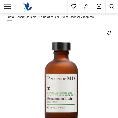
Envío gratis
a partir 40€*
Cita previa
Muestras
gratis
Blog
menu
Inicio
.
Cosmética Facial
.
Soluciones Para
.
Pieles Reactivas y Atópicas