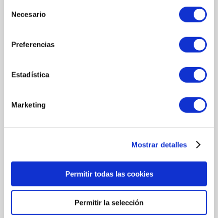
Extracto de setas
Selección
Extracto de fruta de chirimoya
Necesario
de
INGREDIENTES
consentimiento
Water/Aqua/Eau, 1,2-Hexanediol, Sodium PCA, Triethyl Citrate,
Preferencias
Pro- panediol, Capryloyl Glycine, Glycerin, Annona Cherimola Fruit
Extract, Cannabidiol, Ganoderma Lucidum (Mushroom) Stem
Extract, Grifola Frondosa Fruiting Body Extract, Sodium
Estadística
Bicarbonate, Caprylhydrox- amic Acid, Sodium Hydroxide, Citric
Acid, Cannabis Sativa Seed Oil Glycereth-8 Esters, Acrylates/C10-
30 Alkyl Acrylate Crosspolymer, Sodium Citrate, Lentinus Edodes
Marketing
Mycelium Extract, Sodium Dehydroacetate, Phenylpropanol
Mostrar detalles
MÁS INFORMACIÓN
Permitir todas las cookies
MODO DE UTILIZACIÓN
Después de la limpieza, verter dos dosificaciones en las manos,
Permitir la selección
presionar las palmas juntas y dar golpecitos en la cara y cuello.
Esperar unos minutos hasta que se absorba antes de aplicar