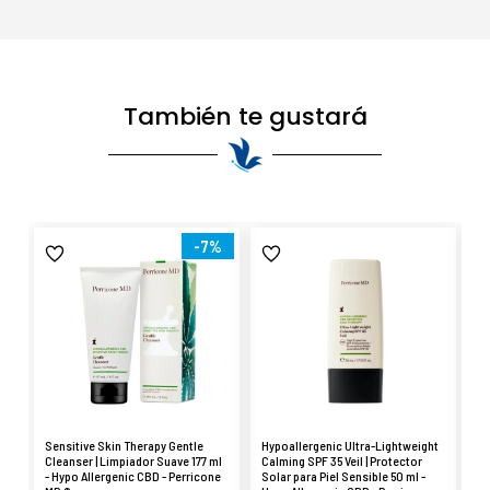
También te gustará
-7%
Sensitive Skin Therapy Gentle
Hypoallergenic Ultra-Lightweight
Se
Cleanser | Limpiador Suave 177 ml
Calming SPF 35 Veil | Protector
& 
- Hypo Allergenic CBD - Perricone
Solar para Piel Sensible 50 ml -
de