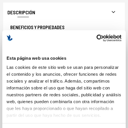
DESCRIPCIÓN
BENEFICIOS Y PROPIEDADES
Libre de los 26 alérgenos conocidos, así como fragancias,
gluten, sulfatos, siliconas, parabenos, formaldehído, butilenglicoly
propilenglicol, PEG, ftalatos, BHA y BHT.
Vegano y no comedogénico.
Esta página web usa cookies
Probado por dermatólogos.
Las cookies de este sitio web se usan para personalizar
Formato: 118 ml.
el contenido y los anuncios, ofrecer funciones de redes
sociales y analizar el tráfico. Además, compartimos
información sobre el uso que haga del sitio web con
nuestros partners de redes sociales, publicidad y análisis
COMPOSICIÓN
web, quienes pueden combinarla con otra información
que les haya proporcionado o que hayan recopilado a
ACTIVOS
partir del uso que haya hecho de sus servicios.
Canabidiol