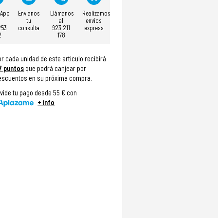
sApp
Envíanos
Llámanos
Realizamos
tu
al
envíos
253
consulta
923 211
express
2
178
or cada unidad de este articulo recibirá
7
puntos
que podrá canjear por
escuentos en su próxima compra.
ivide tu pago desde 55 € con
+ info