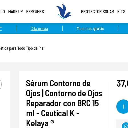
LLO
MAKE UP
PERFUMES
PROTECTOR SOLAR
KITS
*
Cita previa
Muestras
gratis
tica para Todo Tipo de Piel
37,
Sérum Contorno de
Ojos | Contorno de Ojos
Reparador con BRC 15
1
ml - Ceutical K -
Kelaya ®