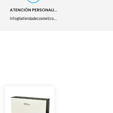
ATENCIÓN PERSONALIZADA
info@latiendadecosmeticos.com
á