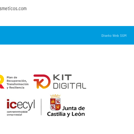
osmeticos.com
Diseño Web SGM