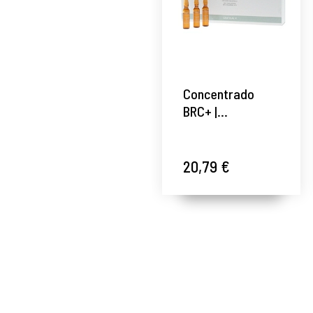
Concentrado
BRC+ |
Concentrado con
Ácido Hialurónico
5x2ml - Ceutical
20,79 €
K - Kelaya ®