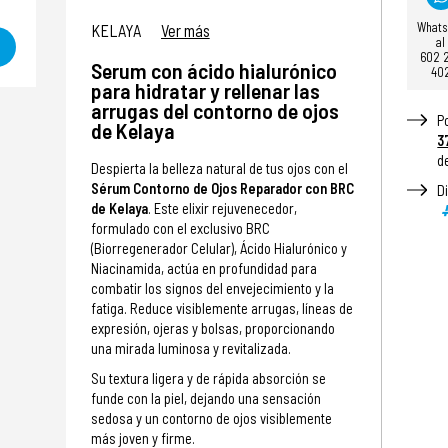
What
KELAYA
Ver más
al
602 
Serum con ácido hialurónico
40
para hidratar y rellenar las
arrugas del contorno de ojos
P
de Kelaya
3
d
Despierta la belleza natural de tus ojos con el
Sérum Contorno de Ojos Reparador con BRC
D
de Kelaya
. Este elixir rejuvenecedor,
formulado con el exclusivo BRC
(Biorregenerador Celular), Ácido Hialurónico y
Niacinamida, actúa en profundidad para
combatir los signos del envejecimiento y la
fatiga. Reduce visiblemente arrugas, líneas de
expresión, ojeras y bolsas, proporcionando
una mirada luminosa y revitalizada.
Su textura ligera y de rápida absorción se
funde con la piel, dejando una sensación
sedosa y un contorno de ojos visiblemente
más joven y firme.