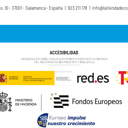
to, 10 - 37001 - Salamanca - España
|
923 211 178
|
info@latiendadec
ACCESIBILIDAD