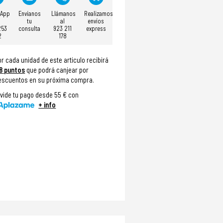
sApp
Envíanos
Llámanos
Realizamos
tu
al
envíos
253
consulta
923 211
express
2
178
or cada unidad de este articulo recibirá
8
puntos
que podrá canjear por
escuentos en su próxima compra.
ivide tu pago desde 55 € con
+ info