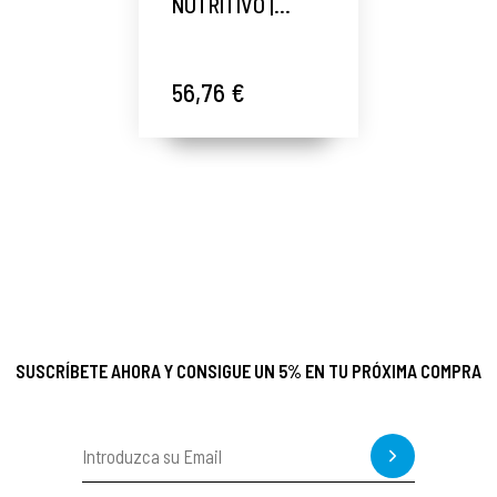
NUTRITIVO |
Sérum con Ácido
Fólico 50 ml -
Phas - Alan Coar
56,76 €
®
SUSCRÍBETE AHORA Y CONSIGUE UN 5% EN TU PRÓXIMA COMPRA