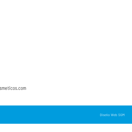
osmeticos.com
Diseño Web SGM