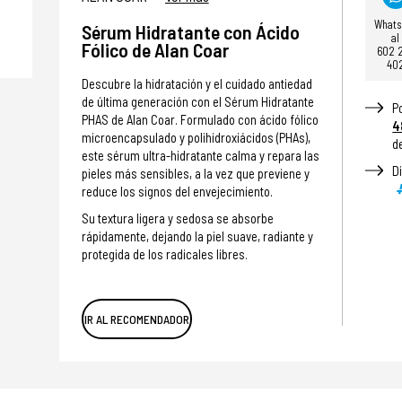
What
Sérum Hidratante con Ácido
al
Fólico de Alan Coar
602 
40
Descubre la hidratación y el cuidado antiedad
de última generación con el Sérum Hidratante
P
PHAS de Alan Coar. Formulado con ácido fólico
4
microencapsulado y polihidroxiácidos (PHAs),
d
este sérum ultra-hidratante calma y repara las
D
pieles más sensibles, a la vez que previene y
reduce los signos del envejecimiento.
Su textura ligera y sedosa se absorbe
rápidamente, dejando la piel suave, radiante y
protegida de los radicales libres.
IR AL RECOMENDADOR