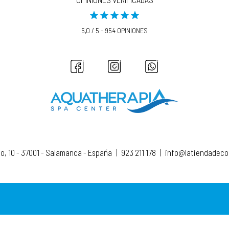
5,0 / 5 - 954 OPINIONES
to, 10 - 37001 - Salamanca - España
|
923 211 178
|
info@latiendadec