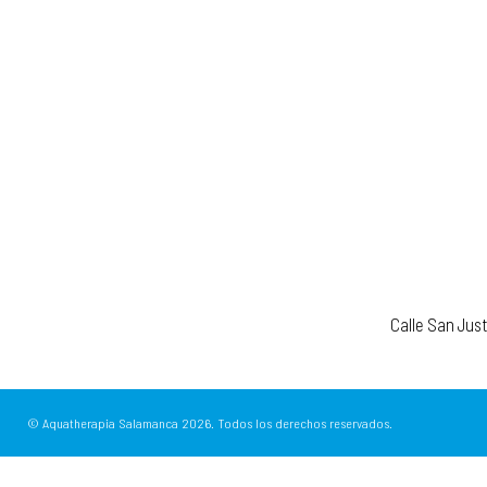
Calle San Jus
© Aquatherapia Salamanca
2026.
Todos los derechos reservados.