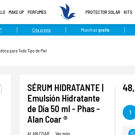
LLO
MAKE UP
PERFUMES
PROTECTOR SOLAR
KITS
*
Cita previa
Muestras
gratis
tica para Todo Tipo de Piel
48
SÉRUM HIDRATANTE |
Emulsión Hidratante
de Día 50 ml - Phas -
1
Alan Coar ®
ALAN COAR
Ver más