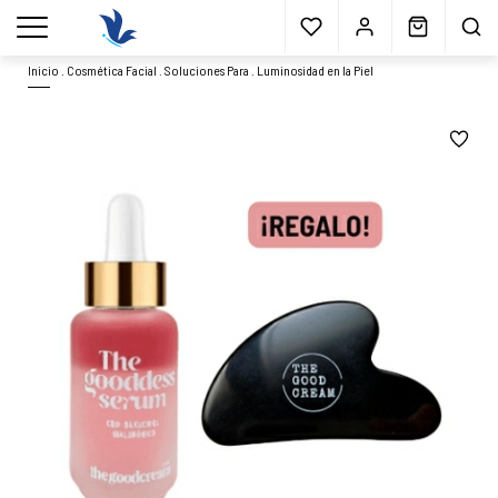
Envío gratis
a partir 40€*
Cita previa
Muestras
gratis
Blog
menu
Inicio
.
Cosmética Facial
.
Soluciones Para
.
Luminosidad en la Piel