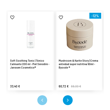
-12%
Soft Soothing Tonic | Tónico
Mushroom & Karite Story | Crema
Se
Calmante 200 ml - Piel Sensible -
antiedad super nutritiva 50ml -
An
Janssen Cosmetics®
Byoode ®
33,40 €
60,72 €
69,00 €
5