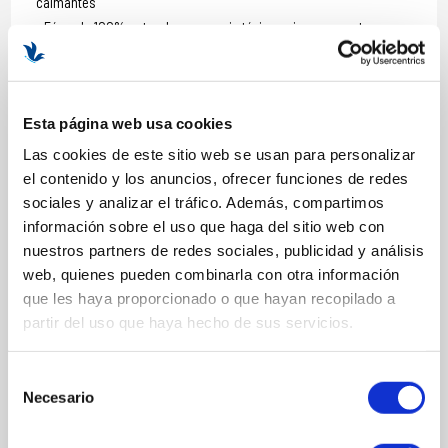
calmantes
Fórmula 100% natural, vegana, sin tóxicos ni conservantes
sintéticos
Formato: 30ml
Esta página web usa cookies
Las cookies de este sitio web se usan para personalizar
COMPOSICIÓN
el contenido y los anuncios, ofrecer funciones de redes
sociales y analizar el tráfico. Además, compartimos
ACTIVOS
información sobre el uso que haga del sitio web con
nuestros partners de redes sociales, publicidad y análisis
Bakuchiol
web, quienes pueden combinarla con otra información
Ácido hialurónico
que les haya proporcionado o que hayan recopilado a
Cannabidiol
partir del uso que haya hecho de sus servicios.
Kannabia Sense
Niacinamida
Selección
Squalane
Necesario
de
Aloe vera
consentimiento
Aceite de índigo japonés