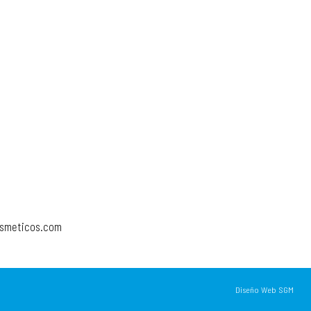
osmeticos.com
Diseño Web SGM