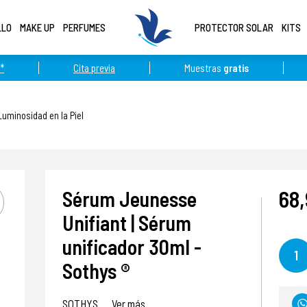
LLO
MAKE UP
PERFUMES
PROTECTOR SOLAR
KITS
*
Cita previa
Muestras
gratis
Luminosidad en la Piel
68
Sérum Jeunesse
Unifiant | Sérum
unificador 30ml -
1
Sothys ®
SOTHYS
Ver más