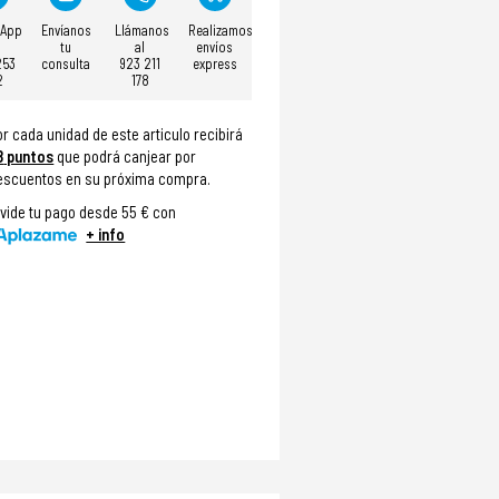
sApp
Envíanos
Llámanos
Realizamos
tu
al
envíos
253
consulta
923 211
express
2
178
or cada unidad de este articulo recibirá
8
puntos
que podrá canjear por
escuentos en su próxima compra.
ivide tu pago desde 55 € con
+ info