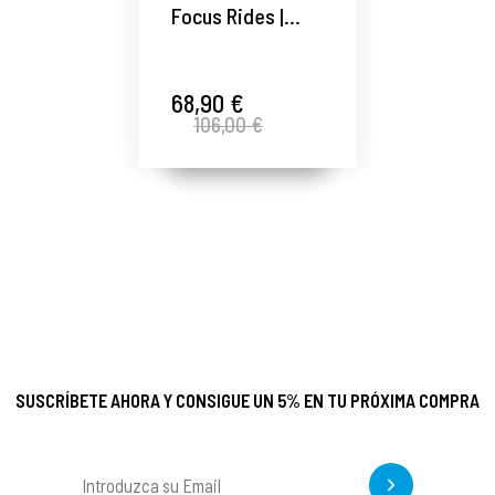
Focus Rides |
Sérum
antiarrugas 30ml
- Sothys ®
68,90 €
106,00 €
SUSCRÍBETE AHORA Y CONSIGUE UN 5% EN TU PRÓXIMA COMPRA