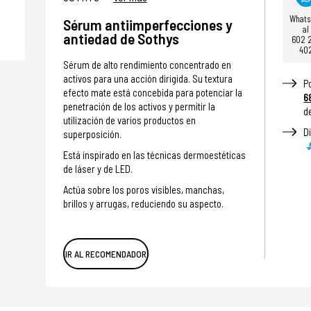
What
Sérum antiimperfecciones y
al
antiedad de Sothys
602 
40
Sérum de alto rendimiento concentrado en
activos para una acción dirigida. Su textura
P
efecto mate está concebida para potenciar la
6
penetración de los activos y permitir la
d
utilización de varios productos en
D
superposición.
Está inspirado en las técnicas dermoestéticas
de láser y de LED.
Actúa sobre los poros visibles, manchas,
brillos y arrugas, reduciendo su aspecto.
IR AL RECOMENDADOR