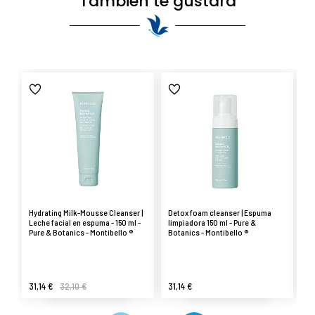
También te gustará
Hydrating Milk-Mousse Cleanser |
Detox foam cleanser | Espuma
Lu
Leche facial en espuma - 150 ml -
limpiadora 150 ml - Pure &
hi
Pure & Botanics - Montibello ®
Botanics - Montibello ®
Pu
31,14 €
32,10 €
31,14 €
30