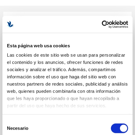
DESCRIPCIÓN
BENEFICIOS Y PROPIEDADES
Esta página web usa cookies
Limpieza profunda:
elimina eficazmente el maquillaje, incluso el
más resistente, y las impurezas sin irritar la piel.
Las cookies de este sitio web se usan para personalizar
Hidratación intensa:
nutre y suaviza la piel, dejándola
el contenido y los anuncios, ofrecer funciones de redes
confortable y flexible.
sociales y analizar el tráfico. Además, compartimos
Equilibrio de la microbiota:
los prebióticos ayudan a fortalecer
información sobre el uso que haga del sitio web con
la barrera cutánea y a proteger la piel de las agresiones externas.
nuestros partners de redes sociales, publicidad y análisis
Acción antioxidante:
los extractos botánicos ayudan a
web, quienes pueden combinarla con otra información
neutralizar los radicales libres y a prevenir el envejecimiento
que les haya proporcionado o que hayan recopilado a
prematuro.
partir del uso que haya hecho de sus servicios.
No comedogénico:
apto para todo tipo de pieles, incluso las
más sensibles.
Formato: 200ml
Selección
Necesario
de