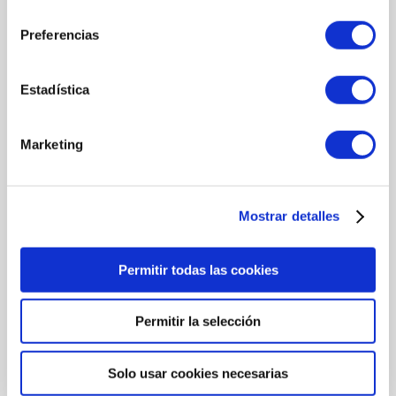
consentimiento
Preferencias
COMPOSICIÓN
Estadística
INGREDIENTES
Helianthus Annuus (Sunflower) Seed Oil, PEG-20 Glyceryl
Triisostearate, Caprylic/Capric Triglyceride, Fragrance (Parfum),
Marketing
C15-19 Alkane, BHT, Carthamus Tinctorius (Safflower) Seed Oil,
Rosmarinus Officinalis (Rosemary) Leaf Extract, Alpha-Isomethyl
Ionone, Citral, Geraniol, Limonene, Linalool.
Mostrar detalles
MÁS INFORMACIÓN
Permitir todas las cookies
MODO DE UTILIZACIÓN
Permitir la selección
Aplicar y masajear sobre la piel seca, humedecer con agua
hasta conseguir una emulsión y retirar.
Solo usar cookies necesarias
LIMPIADOR FACIAL IDEAL PARA