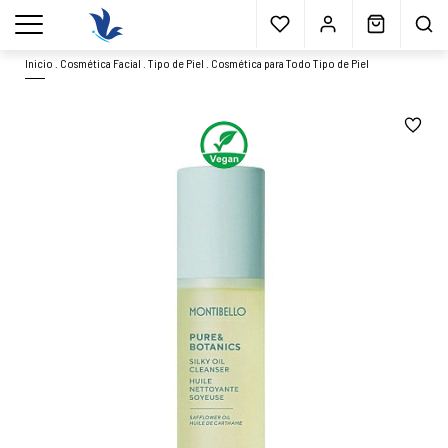
Envío gratis
a partir 40€*
Cita previa
Muestras
gratis
Blog
menu
Inicio
.
Cosmética Facial
.
Tipo de Piel
.
Cosmética para Todo Tipo de Piel