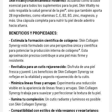
Skin Vitality (Multivitamínico Moderno):
Actuando como la base
esencial para todos los suplementos para la piel, Skin Vitality no
solo respalda la salud general de la piel*, sino que también aporta
28 ingredientes, como vitaminas C, E, B2, B3, zinc, magnesio, y
más. Una cápsula completa para nutrir tu piel desde adentro
hacia afuera.
BENEFICIOS Y PROPIEDADES:
Estimula la formación científica de colágeno:
Skin Collagen
Synergy está formulado con una perspectiva única y científica
para potenciar la producción interna de colágeno*. Esta
aproximación precisa contribuye a una piel más firme y
resistente.
Revitaliza para un cutis rejuvenecido:
Disfruta de una piel
fresca y juvenil. Los beneficios de Skin Collagen Synergy se
reflejan en la vitalidad y aspecto rejuvenecido de tu cutis.
Minimiza líneas finas y arrugas:
Experimenta una reducción
visible en la apariencia de líneas finas y arrugas. Skin Collagen
Synergy trabaja para suavizar y perfeccionar la textura de tu piel.
Ilumina tu complexión:
Un cutis radiante y luminoso es posible
con Skin Collagen Synergy.
Compatibilidad con estilos de vida veganos y vegetarianos: