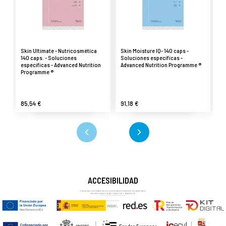
Skin Ultimate - Nutricosmética
Skin Moisture IQ- 140 caps -
Sk
140 caps. - Soluciones
Soluciones específicas -
in
específicas - Advanced Nutrition
Advanced Nutrition Programme ®
Po
Programme ®
P
85,54 €
91,18 €
44
ACCESIBILIDAD