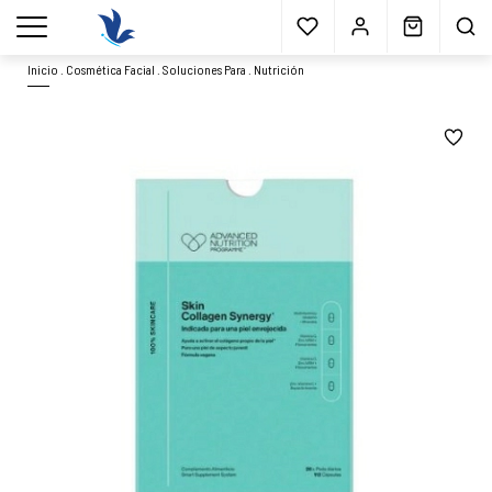
Envío gratis
a partir 40€*
Cita previa
Muestras
gratis
Blog
menu
Inicio
.
Cosmética Facial
.
Soluciones Para
.
Nutrición