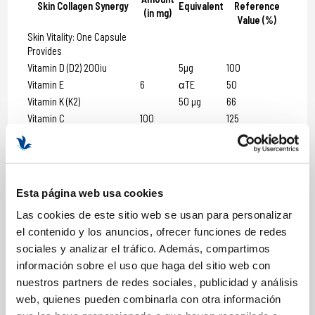
Skin Collagen Synergy
Equivalent
Reference
(in mg)
Value (%)
Skin Vitality: One Capsule
Provides
Vitamin D (D2) 200iu
5µg
100
Vitamin E
6
αTE
50
Vitamin K (K2)
50 µg
66
Vitamin C
100
125
Vitamin B1
1.1
100
Vitamin B2
1.4
100
Niacin
16
NE
100
Vitamin B6
1.4
100
Esta página web usa cookies
Folic acid (as Folate)
200 µg
100
Las cookies de este sitio web se usan para personalizar
Vitamin B12
2.50 µg
100
el contenido y los anuncios, ofrecer funciones de redes
Biotin
50 µg
100
sociales y analizar el tráfico. Además, compartimos
Pantothenic acid (vitamin
6
100
información sobre el uso que haga del sitio web con
B5)
nuestros partners de redes sociales, publicidad y análisis
Calcium
120
15
web, quienes pueden combinarla con otra información
Magnesium
100
27