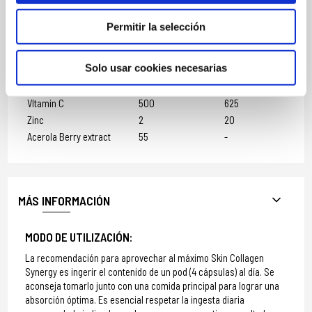
Grapeseed Extract
115
-
Melon Concentrate
2.3
-
Permitir la selección
MSM
700
-
Solo usar cookies necesarias
Skin Vit C: One capsules
provides
VItamin C
500
625
Zinc
2
20
Acerola Berry extract
55
-
MÁS INFORMACIÓN
MODO DE UTILIZACIÓN:
La recomendación para aprovechar al máximo Skin Collagen
Synergy es ingerir el contenido de un pod (4 cápsulas) al día. Se
aconseja tomarlo junto con una comida principal para lograr una
absorción óptima. Es esencial respetar la ingesta diaria