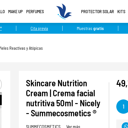
LLO
MAKE UP
PERFUMES
PROTECTOR SOLAR
KITS
*
Cita previa
Muestras
gratis
Pieles Reactivas y Atópicas
49,
Skincare Nutrition
Cream | Crema facial
nutritiva 50ml - Nicely
1
- Summecosmetics ®
SUMMECOSMETICS
Ver más