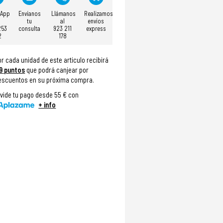
sApp
Envíanos
Llámanos
Realizamos
tu
al
envíos
253
consulta
923 211
express
2
178
or cada unidad de este articulo recibirá
9
puntos
que podrá canjear por
escuentos en su próxima compra.
ivide tu pago desde 55 € con
+ info