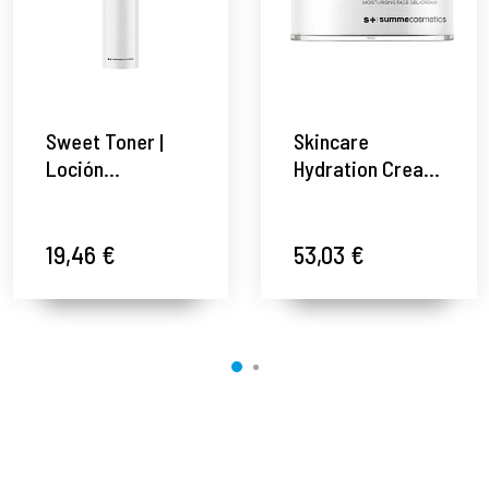
Sweet Toner |
Skincare
Loción
Hydration Cream
tonificante facial
| Gel-crema
suave 200ml -
facial hidratante
Nicely -
50ml - Nicely -
19,46 €
53,03 €
Summecosmetics
Summecosmetics
®
®