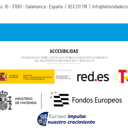
to, 10 - 37001 - Salamanca - España
|
923 211 178
|
info@latiendadec
ACCESIBILIDAD