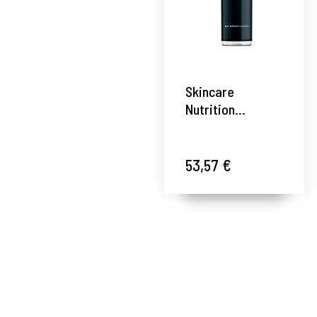
Skincare
Nutrition
OleoSerum |
Oleo-Sérum
facial nutritivo
53,57 €
30ml - Nicely -
Summecosmetics
®