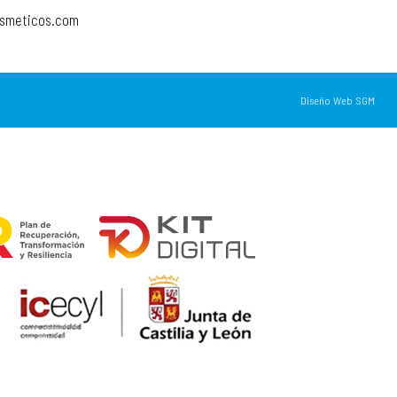
osmeticos.com
Diseño Web SGM