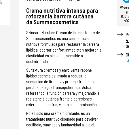
What
Crema nutritiva intensa para
al
reforzar la barrera cutánea
602 
de Summecosmetics
40
Skincare Nutrition Cream de la línea Nicely de
P
Summecosmetics es una crema facial
4
nutritiva formulada para restaurar la barrera
d
lipídica, aportar confort inmediato y mejorar la
D
elasticidad en piel seca, sensible o
deshidratada.
Su textura cremosa y envolvente repone
lípidos esenciales, ayuda a reducir la
sensación de tirantez y protege frente a la
pérdida de agua transepidérmica. Actúa
reforzando la función barrera y mejorando la
resistencia cutánea frente a agresiones
externas como frío, viento o contaminación.
No es solo una crema hidratante: es un
tratamiento nutritivo diseñado para devolver
equilibrio, suavidad y luminosidad a la piel.