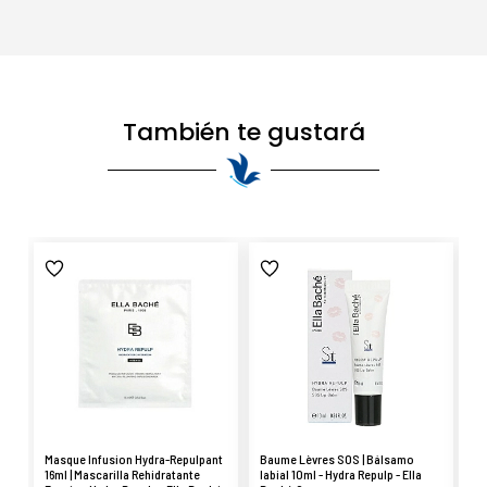
También te gustará
Masque Infusion Hydra-Repulpant
Baume Lèvres SOS | Bálsamo
Ge
16ml | Mascarilla Rehidratante
labial 10ml - Hydra Repulp - Ella
hi