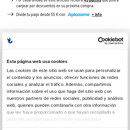
canjear por descuentos en su próxima compra.
Divide tu pago desde 55 € con
+ info
DESCRIPCIÓN
BENEFICIOS Y PROPIEDADES
Esta página web usa cookies
Hidrata en profundidad y rellena la zona del contorno.
Las cookies de este sitio web se usan para personalizar
Suaviza arrugas y líneas de expresión.
el contenido y los anuncios, ofrecer funciones de redes
Reactiva la microcirculación, reduciendo bolsas y ojeras.
sociales y analizar el tráfico. Además, compartimos
Aporta una sensación fresca, calmante y confort.
información sobre el uso que haga del sitio web con
Formato: 15ml
nuestros partners de redes sociales, publicidad y análisis
web, quienes pueden combinarla con otra información
que les haya proporcionado o que hayan recopilado a
partir del uso que haya hecho de sus servicios.
COMPOSICIÓN