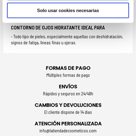
Aplicar mañana y noche, sobre la piel limpia y seca, una pequeña
Solo usar cookies necesarias
cantidad en el contorno de ojos. Realizar toques suaves desde el
lagrimal hacia las sienes hasta su completa absorción.
CONTORNO DE OJOS HIDRATANTE IDEAL PARA
Todo tipo de pieles, especialmente aquellas con deshidratación,
signos de fatiga, líneas finas u ojeras.
FORMAS DE PAGO
Múltiples formas de pago
ENVÍOS
Rápidos y seguros en 24/48h
CAMBIOS Y DEVOLUCIONES
El cliente dispone de 14 días
ATENCIÓN PERSONALIZADA
info@latiendadecosmeticos.com