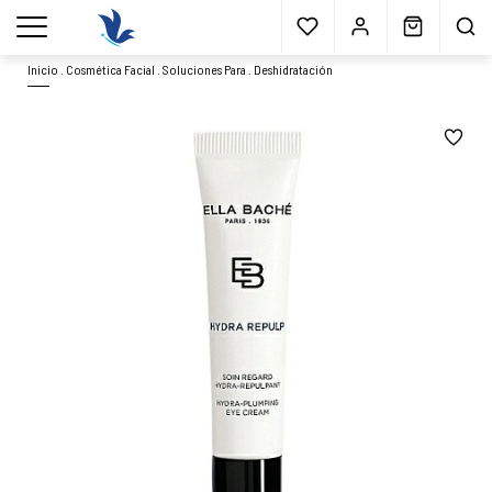
Envío gratis
a partir 40€*
Cita previa
Muestras
gratis
Blog
menu
Inicio
.
Cosmética Facial
.
Soluciones Para
.
Deshidratación