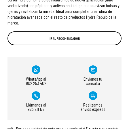
vectorizado) con péptidos y activos anti-fatiga que suavizan bolsas y
ojeras y revitalizan la mirada. Ideal para completar una rutina de
hidratación avanzada con el resto de productos Hydra Repulp de la
marca.
IR AL RECOMENDADOR
WhatsApp al
Envíanos tu
602 253 402
consulta
Llámanos al
Realizamos
923 211 178
envíos express
Por cada unidad de este articulo recibirá
45
puntos
que podrá