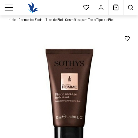
Envío gratis
a partir 40€*
Cita previa
Muestras
gratis
Blog
menu
Inicio
.
Cosmética Facial
.
Tipo de Piel
.
Cosmética para Todo Tipo de Piel