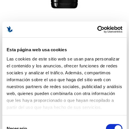
Fluide Anti-âge Hydratant | Fluido Antiedad 50ml
- Hombre - Sothys ®
Esta página web usa cookies
SOTHYS
Ver más
Las cookies de este sitio web se usan para personalizar
el contenido y los anuncios, ofrecer funciones de redes
Fluido hidratante rejuvenecedor para hombre
sociales y analizar el tráfico. Además, compartimos
de Sothys
información sobre el uso que haga del sitio web con
Fluido 2 en 1: hidrata la piel a diario y lucha contra la aparición de los
nuestros partners de redes sociales, publicidad y análisis
signos de la edad.
web, quienes pueden combinarla con otra información
Proporciona una piel cómoda, en plena forma y visiblemente más
que les haya proporcionado o que hayan recopilado a
joven, disminuyendo la profundidad de las arrugas. Además, refuerza
partir del uso que haya hecho de sus servicios.
la barrera de protección natural y mantiene una tasa de hidratación
óptima.
Selección
Necesario