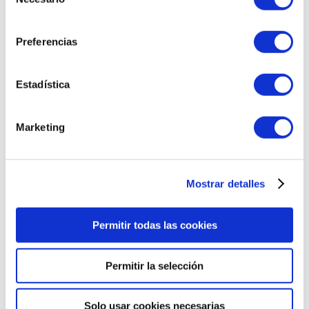
de
IR AL RECOMENDADOR
consentimiento
Preferencias
Ups, este producto ha sido
descatalogado.
Estadística
¿Quieres que te enseñemos
cosméticos similares?
Marketing
QUIERO VERLOS
Mostrar detalles
Permitir todas las cookies
Permitir la selección
WhatsApp al
Envíanos tu
602 253 402
consulta
Solo usar cookies necesarias