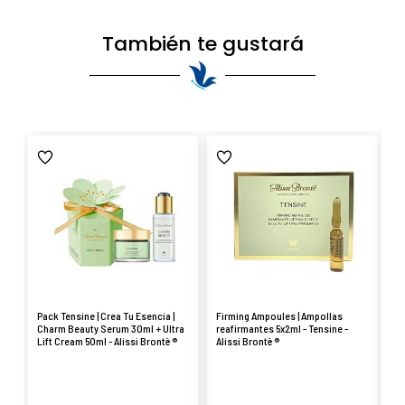
También te gustará
Pack Tensine | Crea Tu Esencia |
Firming Ampoules | Ampollas
Te
Charm Beauty Serum 30ml + Ultra
reafirmantes 5x2ml - Tensine -
re
Lift Cream 50ml - Alissi Brontë ®
Alissi Brontë ®
Te