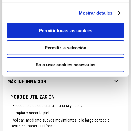
Florentina Root Extract; Calluna Vulgaris Flower Extract; CI 77289
(Chromium Hydroxide Green); Phenoxyethanol; Hydrolyzed Soy
Mostrar detalles
Flour; Ethylhexylglycerin; Linalool*; Benzyl Salicylate*; Limonene*.
*Componentes naturales de los aceites esenciales - Essential oils
natural components - Composants naturels des huiles
Permitir todas las cookies
essentielles.
Compruebe la lista de ingredientes en el embalaje del producto.
Permitir la selección
Verifique antes de su uso que los ingredientes son aptos para su
uso personal.
Solo usar cookies necesarias
MÁS INFORMACIÓN
MODO DE UTILIZACIÓN
Frecuencia de uso diaria, mañana y noche.
Limpiar y secar la piel.
Aplicar, mediante suaves movimientos, a lo largo de todo el
rostro de manera uniforme.