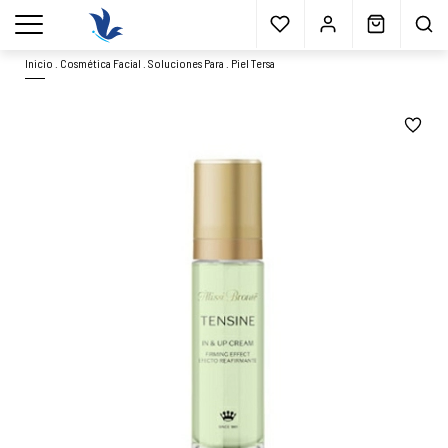
Envío gratis
a partir 40€*
Cita previa
Muestras
gratis
Blog
menu
Inicio
.
Cosmética Facial
.
Soluciones Para
.
Piel Tersa