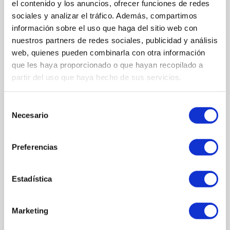
el contenido y los anuncios, ofrecer funciones de redes
Proteína de trigo
sociales y analizar el tráfico. Además, compartimos
Extracto de flores de brezo
información sobre el uso que haga del sitio web con
Extracto de raiz de lirio
nuestros partners de redes sociales, publicidad y análisis
Colágeno soluble
web, quienes pueden combinarla con otra información
que les haya proporcionado o que hayan recopilado a
Polisacárido (polivitin)
partir del uso que haya hecho de sus servicios.
Extracto de flores de camomila
Extracto de centella asiática
Harina de soja
Selección
Necesario
Vitamina E
de
consentimiento
INGREDIENTES
Preferencias
Ingredients/Ingredientes: Aqua\Water\Eau; Glycerin ; Isopropyl
Palmitate; Cetearyl Isononanoate; Cetearyl Alcohol; Glyceryl
Stearate; Potassium Palmitoyl Hydrolyzed Wheat Protein;
Saccharide Isomerate; Soluble Collagen; Tocopheryl Acetate;
Estadística
Benzyl Alcohol; Sodium Pca; Urea; Caprylyl Glycol; Menthol;
Allantoin; Centella Asiatica (Hydrocotyl) Extract; Chamomilla
Recutita Flower Extract; Triethanolamine; Bisabolol; Camellia
Marketing
Sinensis Leaf Oil; Camphor; Carbomer; Dehydroacetic Acid;
Benzoic Acid; Avena Sativa (Oat) Kernel Extract; Sorbic Acid; Iris