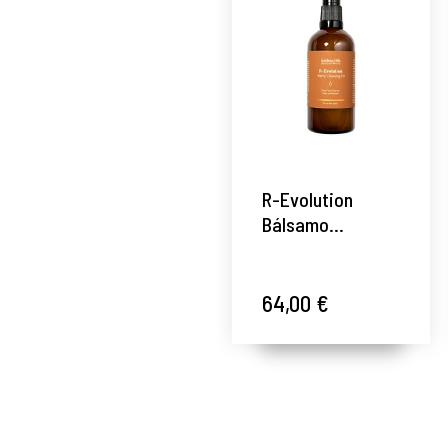
R-Evolution
Bálsamo
Limpiador
Desmaquillante -
Sublime Oils ®
64,00 €