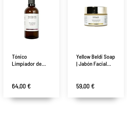
Tónico
Yellow Beldi Soap
Limpiador de
| Jabón Facial
Rosa Damascena
Purificante para
| Hidratación,
Piel Grasa y Acné
Equilibrio y
50ml - Sublime
64,00 €
59,00 €
Luminosidad
Oils ®
100ml -Sublime
Oils®