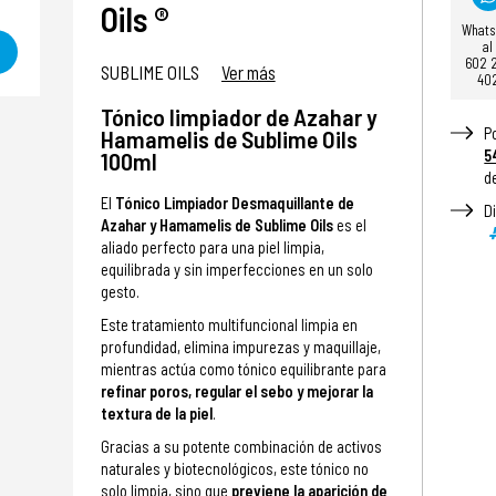
Oils ®
What
al
602 
SUBLIME OILS
Ver más
40
Tónico limpiador de Azahar y
P
Hamamelis de Sublime Oils
5
100ml
d
El
Tónico Limpiador Desmaquillante de
D
Azahar y Hamamelis de Sublime Oils
es el
aliado perfecto para una piel limpia,
equilibrada y sin imperfecciones en un solo
gesto.
Este tratamiento multifuncional limpia en
profundidad, elimina impurezas y maquillaje,
mientras actúa como tónico equilibrante para
refinar poros, regular el sebo y mejorar la
textura de la piel
.
Gracias a su potente combinación de activos
naturales y biotecnológicos, este tónico no
solo limpia, sino que
previene la aparición de