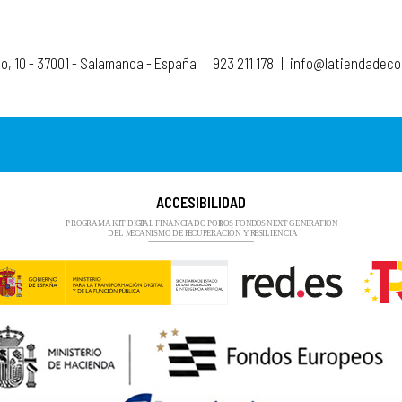
to, 10 - 37001 - Salamanca - España
|
923 211 178
|
info@latiendadec
ACCESIBILIDAD