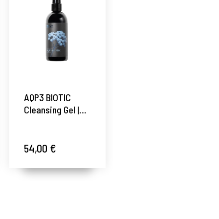
AQP3 BIOTIC
Cleansing Gel |
Gel Limpiador
Hidratante
Biotecnológico
54,00 €
100ml- Sublime
Oils ®