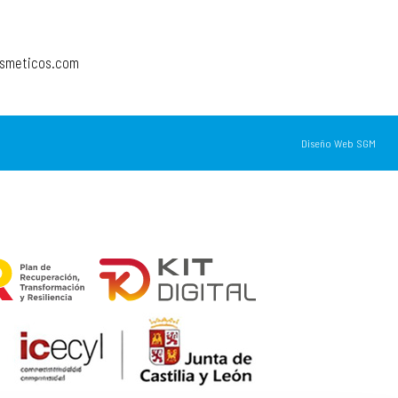
osmeticos.com
Diseño Web SGM