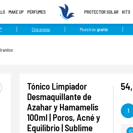
LLO
MAKE UP
PERFUMES
PROTECTOR SOLAR
KITS
*
Cita previa
Muestras
gratis
Granitos
54
Tónico Limpiador
Desmaquillante de
Azahar y Hamamelis
1
100ml | Poros, Acné y
Equilibrio | Sublime