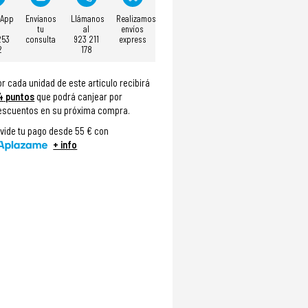
sApp
Envíanos
Llámanos
Realizamos
tu
al
envíos
253
consulta
923 211
express
2
178
or cada unidad de este articulo recibirá
4
puntos
que podrá canjear por
escuentos en su próxima compra.
ivide tu pago desde 55 € con
+ info