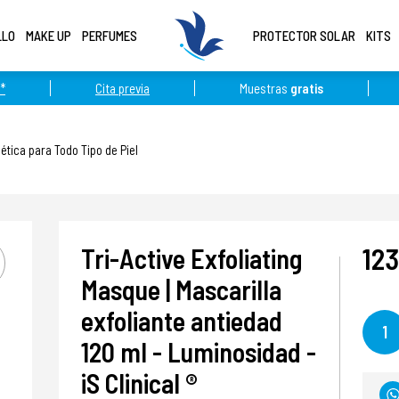
LLO
MAKE UP
PERFUMES
PROTECTOR SOLAR
KITS
*
Cita previa
Muestras
gratis
tica para Todo Tipo de Piel
123
Tri-Active Exfoliating
Masque | Mascarilla
exfoliante antiedad
1
120 ml - Luminosidad -
iS Clinical ®