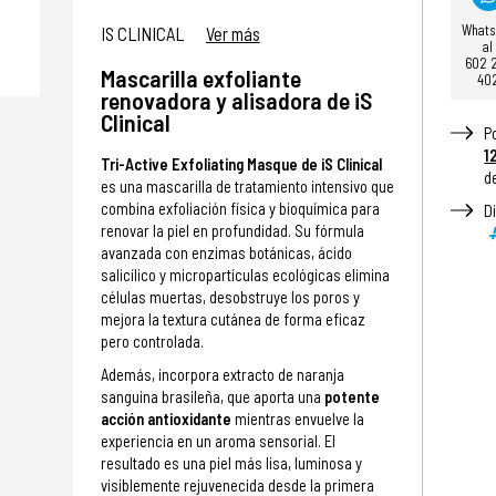
What
IS CLINICAL
Ver más
al
602 
Mascarilla exfoliante
40
renovadora y alisadora de iS
Clinical
P
1
Tri-Active Exfoliating Masque de iS Clinical
d
es una mascarilla de tratamiento intensivo que
combina exfoliación física y bioquímica para
D
renovar la piel en profundidad. Su fórmula
avanzada con enzimas botánicas, ácido
salicílico y micropartículas ecológicas elimina
células muertas, desobstruye los poros y
mejora la textura cutánea de forma eficaz
pero controlada.
Además, incorpora extracto de naranja
sanguina brasileña, que aporta una
potente
acción antioxidante
mientras envuelve la
experiencia en un aroma sensorial. El
resultado es una piel más lisa, luminosa y
visiblemente rejuvenecida desde la primera