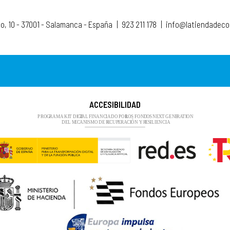
to, 10 - 37001 - Salamanca - España
|
923 211 178
|
info@latiendadec
ACCESIBILIDAD