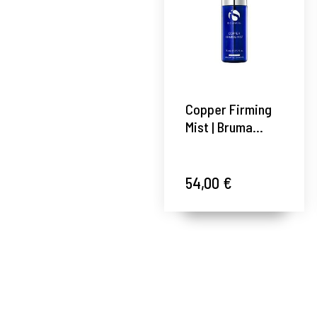
Copper Firming
Mist | Bruma
reafirmante y
antioxidante
75ml -
54,00 €
Luminosidad - iS
Clinical ®