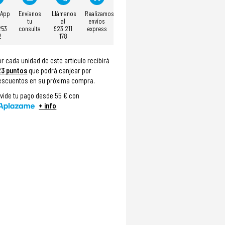
sApp
Envíanos
Llámanos
Realizamos
tu
al
envíos
253
consulta
923 211
express
2
178
or cada unidad de este articulo recibirá
23
puntos
que podrá canjear por
escuentos en su próxima compra.
ivide tu pago desde 55 € con
+ info