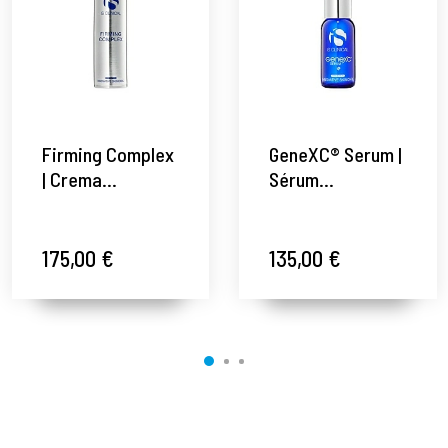
Firming Complex
GeneXC® Serum |
| Crema
Sérum
Reafirmante
antioxidante con
Antiedad 50 ml –
vitamina C -
iS Clinical ®
Luminosidad - iS
175,00 €
135,00 €
Clinical ®