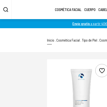
COSMÉTICA FACIAL
CUERPO
CABE
Envío gratis
a partir 40€
Inicio
.
Cosmética Facial
.
Tipo de Piel
.
Cosmé