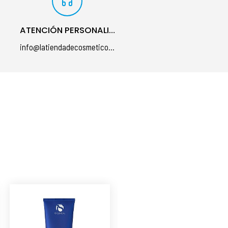
ATENCIÓN PERSONALIZADA
info@latiendadecosmeticos.com
á