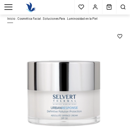
Envío gratis
a partir 40€*
Cita previa
Muestras
gratis
Blog
menu
Inicio
.
Cosmética Facial
.
Soluciones Para
.
Luminosidad en la Piel