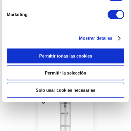
Llámanos al
Realizamos
Marketing
923 211 178
envíos express
Mostrar detalles
Permitir todas las cookies
Productos con
características similares
Permitir la selección
Solo usar cookies necesarias