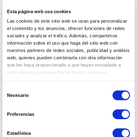
IR AL RECOMENDADOR
Esta página web usa cookies
Ups, este producto ha sido
Las cookies de este sitio web se usan para personalizar
el contenido y los anuncios, ofrecer funciones de redes
descatalogado.
sociales y analizar el tráfico. Además, compartimos
¿Quieres que te enseñemos
información sobre el uso que haga del sitio web con
cosméticos similares?
nuestros partners de redes sociales, publicidad y análisis
web, quienes pueden combinarla con otra información
que les haya proporcionado o que hayan recopilado a
partir del uso que haya hecho de sus servicios.
QUIERO VERLOS
Selección
Necesario
de
consentimiento
Preferencias
WhatsApp al
Envíanos tu
602 253 402
consulta
Estadística