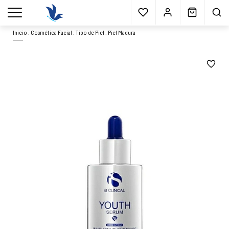
Envío gratis
a partir 40€*
Cita previa
Muestras
gratis
Blog
menu
Inicio
.
Cosmética Facial
.
Tipo de Piel
.
Piel Madura