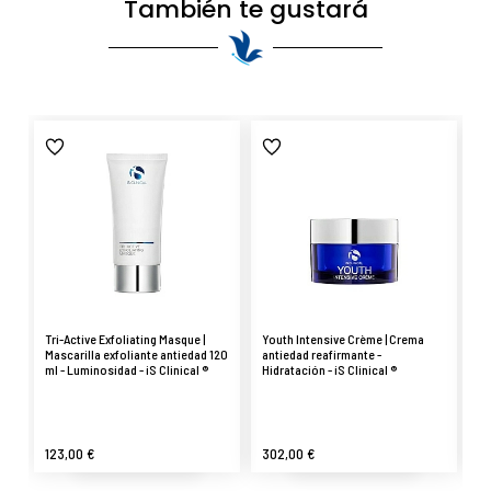
También te gustará
Tri-Active Exfoliating Masque |
Youth Intensive Crème | Crema
Re
Mascarilla exfoliante antiedad 120
antiedad reafirmante -
co
ml - Luminosidad - iS Clinical ®
Hidratación - iS Clinical ®
Lu
123,00 €
302,00 €
1