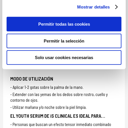
Haberlea Rhodopensis Leaf Extract, Yeast Extract, Acetyl Tyrosine,
Mostrar detalles
Proline, Hydrolyzed Vegetable Protein, Adenosine Triphosphate,
Ergothioneine, Saccharide Isomerate, Hydrolyzed Wheat
Protein/PVP Crosspolymer, VP/Dimethylaminoethylmethacrylate
Permitir todas las cookies
Copolymer, Phospholipids, Tocopheryl Acetate, Retinyl Palmitate,
Ascorbyl Palmitate, Asiaticoside, Asiatic Acid, Madecassic Acid,
1,2-Hexanediol.
Permitir la selección
Solo usar cookies necesarias
MÁS INFORMACIÓN
MODO DE UTILIZACIÓN
Aplicar 1-2 gotas sobre la palma de la mano.
Extender con las yemas de los dedos sobre rostro, cuello y
contorno de ojos.
Utilizar mañana y/o noche sobre la piel limpia.
EL YOUTH SERUM DE iS CLINICAL ES IDEAL PARA…
Personas que buscan un efecto tensor inmediato combinado