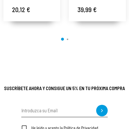
Cosmética Bio -
Agua Micelar
Nirvana Spa ®
200ml - Nirvana
20,12 €
39,99 €
Spa ®
SUSCRÍBETE AHORA Y CONSIGUE UN 5% EN TU PRÓXIMA COMPRA
He leído y acepto la
Política de Privacidad