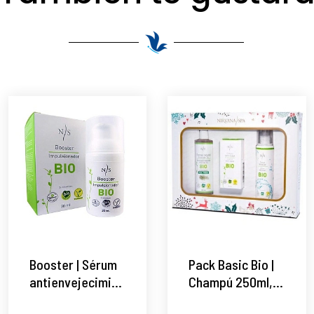
Booster | Sérum
Pack Basic Bio |
antienvejecimiento
Champú 250ml,
30ml -
Crema 50ml y