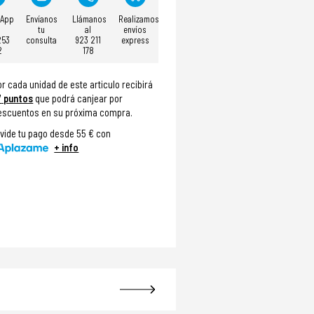
sApp
Envíanos
Llámanos
Realizamos
tu
al
envíos
253
consulta
923 211
express
2
178
or cada unidad de este articulo recibirá
7
puntos
que podrá canjear por
escuentos en su próxima compra.
ivide tu pago desde 55 € con
+ info