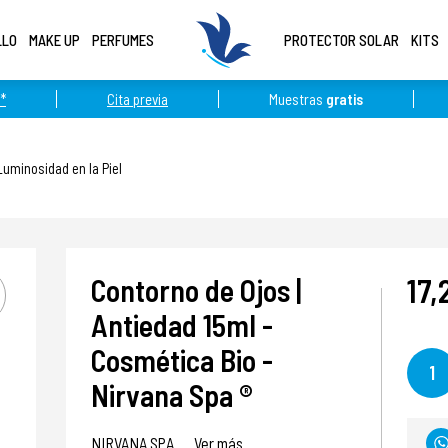
LLO
MAKE UP
PERFUMES
PROTECTOR SOLAR
KITS
*
Cita previa
Muestras
gratis
Luminosidad en la Piel
17,
Contorno de Ojos |
Antiedad 15ml -
Cosmética Bio -
1
Nirvana Spa ®
NIRVANA SPA
Ver más