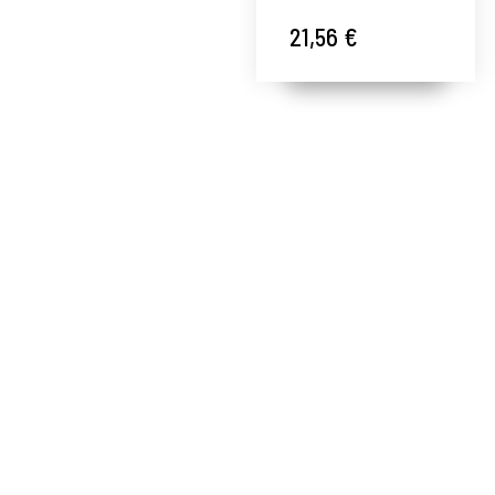
Nirvana Spa ®
21,56 €