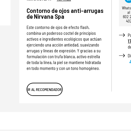
What
Contorno de ojos anti-arrugas
al
de Nirvana Spa
602 
40
Este contorno de ojos de efecto flash,
combina un poderoso coctel de principios
P
activos e ingredientes ecológicos que actúan
1
ejerciendo una acción antiedad, suavizando
d
arrugas y líneas de expresión. Y gracias a su
D
formulación con trufa blanca, activo estrella
de toda la línea, la piel se mantiene hidratada
en todo momento y con un tono homogéneo.
IR AL RECOMENDADOR