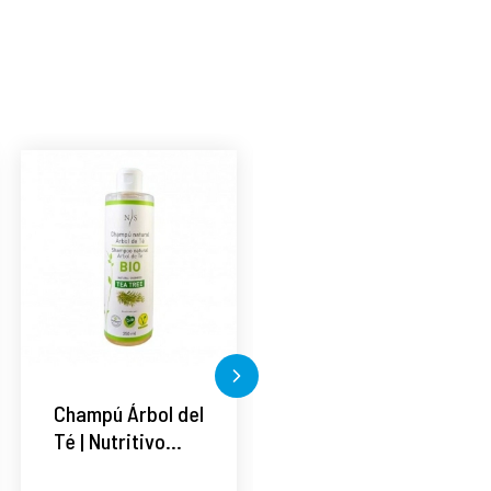
Champú Árbol del
Crema Anti-Edad
Té | Nutritivo
50ml -
250ml -
Cosmética Bio -