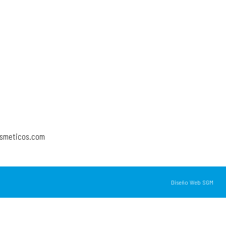
osmeticos.com
Diseño Web SGM